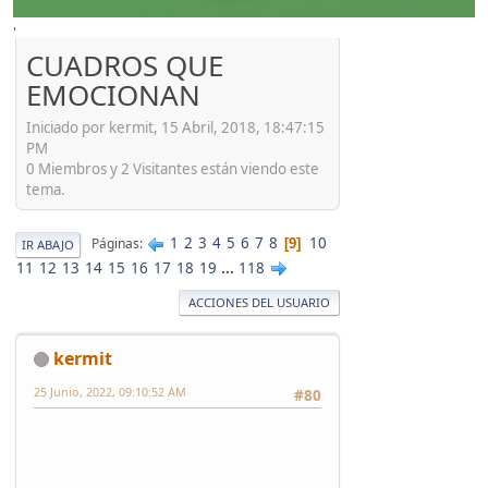
'
CUADROS QUE
EMOCIONAN
Iniciado por kermit, 15 Abril, 2018, 18:47:15
PM
0 Miembros y 2 Visitantes están viendo este
tema.
1
2
3
4
5
6
7
8
10
Páginas
9
IR ABAJO
11
12
13
14
15
16
17
18
19
...
118
ACCIONES DEL USUARIO
kermit
25 Junio, 2022, 09:10:52 AM
#80