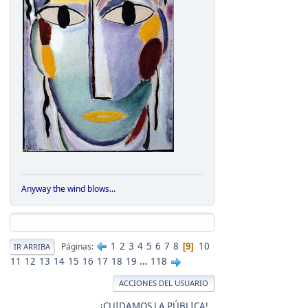
Anyway the wind blows...
1
2
3
4
5
6
7
8
10
Páginas
9
IR ARRIBA
11
12
13
14
15
16
17
18
19
...
118
ACCIONES DEL USUARIO
¡CUIDAMOS LA PÚBLICA!