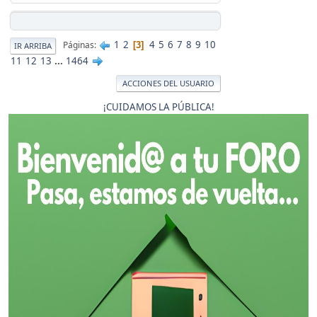
1
2
4
5
6
7
8
9
10
Páginas
3
IR ARRIBA
11
12
13
...
1464
ACCIONES DEL USUARIO
¡CUIDAMOS LA PÚBLICA!