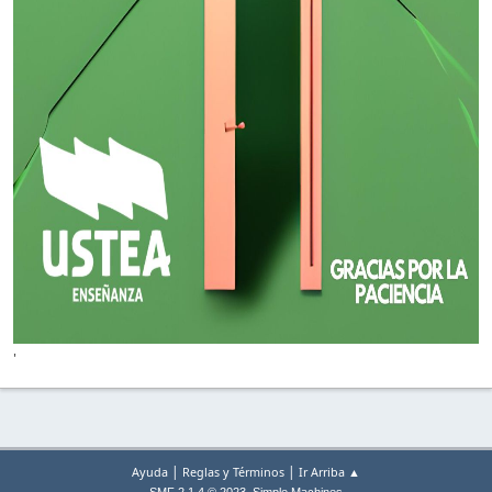
'
|
|
Ayuda
Reglas y Términos
Ir Arriba ▲