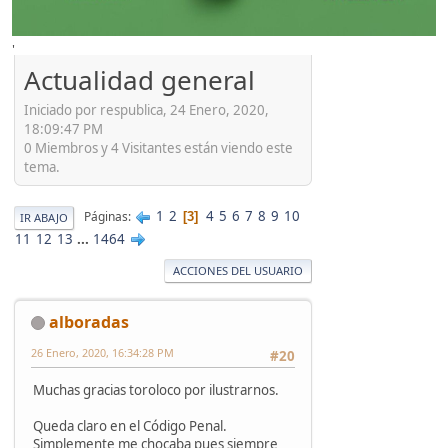
'
Actualidad general
Iniciado por respublica, 24 Enero, 2020,
18:09:47 PM
0 Miembros y 4 Visitantes están viendo este
tema.
1
2
4
5
6
7
8
9
10
Páginas
3
IR ABAJO
11
12
13
...
1464
ACCIONES DEL USUARIO
alboradas
26 Enero, 2020, 16:34:28 PM
#20
Muchas gracias toroloco por ilustrarnos.
Queda claro en el Código Penal.
Simplemente me chocaba pues siempre