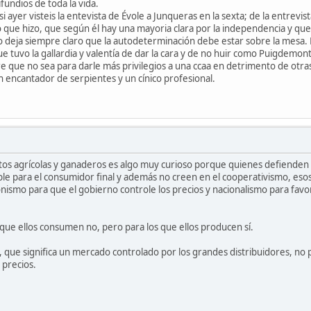
fundios de toda la vida.
 ayer visteis la entevista de Évole a Junqueras en la sexta; de la entrevi
 que hizo, que según él hay una mayoria clara por la independencia y que e
o deja siempre claro que la autodeterminación debe estar sobre la mesa. 
ue tuvo la gallardia y valentía de dar la cara y de no huir como Puigdem
e que no sea para darle más privilegios a una ccaa en detrimento de otras.
 encantador de serpientes y un cínico profesional.
tos agrícolas y ganaderos es algo muy curioso porque quienes defienden el
ble para el consumidor final y además no creen en el cooperativismo, esos
nismo para que el gobierno controle los precios y nacionalismo para favo
 que ellos consumen no, pero para los que ellos producen sí.
 que significa un mercado controlado por los grandes distribuidores, no
 precios.