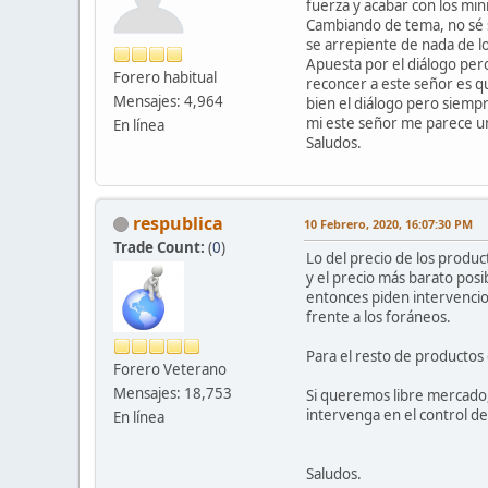
fuerza y acabar con los mini
Cambiando de tema, no sé si
se arrepiente de nada de lo
Apuesta por el diálogo per
Forero habitual
reconcer a este señor es q
Mensajes: 4,964
bien el diálogo pero siempr
mi este señor me parece un
En línea
Saludos.
respublica
10 Febrero, 2020, 16:07:30 PM
Trade Count:
(
0
)
Lo del precio de los produc
y el precio más barato posi
entonces piden intervencio
frente a los foráneos.
Para el resto de productos
Forero Veterano
Mensajes: 18,753
Si queremos libre mercado,
intervenga en el control de
En línea
Saludos.