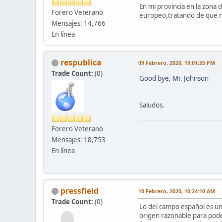
En mi provincia en la zona 
Forero Veterano
europeo,tratando de que n
Mensajes: 14,766
En línea
respublica
09 Febrero, 2020, 19:01:35 PM
Trade Count:
(
0
)
Good bye, Mr. Johnson
Saludos.
Forero Veterano
Mensajes: 18,753
En línea
pressfield
10 Febrero, 2020, 10:24:10 AM
Trade Count:
(
0
)
Lo del campo español es un
origen razonable para pode