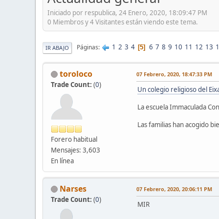
Iniciado por respublica, 24 Enero, 2020, 18:09:47 PM
0 Miembros y 4 Visitantes están viendo este tema.
1
2
3
4
6
7
8
9
10
11
12
13
Páginas
5
IR ABAJO
toroloco
07 Febrero, 2020, 18:47:33 PM
Trade Count:
(
0
)
Un colegio religioso del Ei
La escuela Immaculada Conc
Las familias han acogido bi
Forero habitual
Mensajes: 3,603
En línea
Narses
07 Febrero, 2020, 20:06:11 PM
Trade Count:
(
0
)
MIR