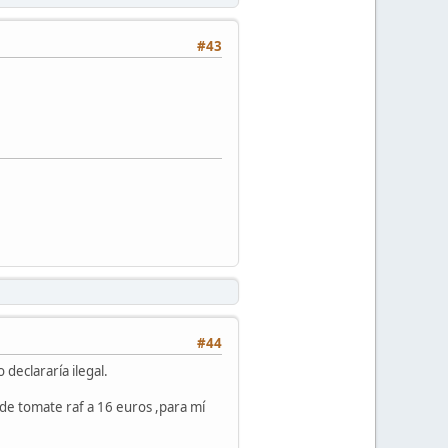
#43
#44
declararía ilegal.
de tomate raf a 16 euros ,para mí