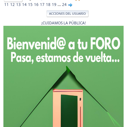
11
12
13
14
15
16
17
18
19
...
24
ACCIONES DEL USUARIO
¡CUIDAMOS LA PÚBLICA!