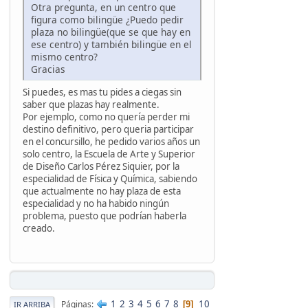
Otra pregunta, en un centro que
figura como bilingüe ¿Puedo pedir
plaza no bilingüe(que se que hay en
ese centro) y también bilingüe en el
mismo centro?
Gracias
Si puedes, es mas tu pides a ciegas sin
saber que plazas hay realmente.
Por ejemplo, como no quería perder mi
destino definitivo, pero queria participar
en el concursillo, he pedido varios años un
solo centro, la Escuela de Arte y Superior
de Diseño Carlos Pérez Siquier, por la
especialidad de Física y Química, sabiendo
que actualmente no hay plaza de esta
especialidad y no ha habido ningún
problema, puesto que podrían haberla
creado.
1
2
3
4
5
6
7
8
10
Páginas
9
IR ARRIBA