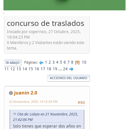
'
concurso de traslados
Iniciado por copernico, 27 Octubre, 2025,
18:04:23 PM
0 Miembros y 2 Visitantes están viendo este
tema.
1
2
3
4
5
6
7
8
10
Páginas
9
IR ABAJO
11
12
13
14
15
16
17
18
19
...
24
ACCIONES DEL USUARIO
juanin 2.0
22 Noviembre, 2025, 14:15:29 PM
#80
Cita de: Lolazo en 21 Noviembre, 2025,
21:42:06 PM
Solo tienes que esperar dos años en