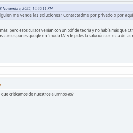
 23 Noviembre, 2025, 14:40:11 PM
Alguien me vende las soluciones? Contactadme por privado o por aquí
más, pero esos cursos venían con un pdf de teoría y no había más que Ctrl 
os cursos pones google en "modo IA" y le pides la solución correcta de las
M
lo que criticamos de nuestros alumnos-as?