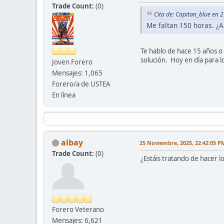
Trade Count:
(
0
)
Cita de: Capitan_blue en
Me faltan 150 horas. ¿
Te hablo de hace 15 años o 
solución. Hoy en día para l
Joven Forero
Mensajes: 1,065
Forero/a de USTEA
En línea
albay
25 Noviembre, 2025, 22:42:05 P
Trade Count:
(
0
)
¿Estáis tratando de hacer 
Forero Veterano
Mensajes: 6,621