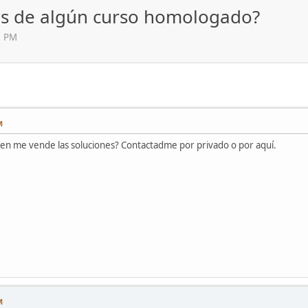
nes de algún curso homologado?
1 PM
M
ien me vende las soluciones? Contactadme por privado o por aquí.
M