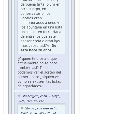
de buena tinta lo viví en
otro cuerpo, en
conservatorio: los
vocales eran
seleccionados a dedo y
los apuntaba en una lista
un asesor en torretriana
de entre los que este
asesor creía q eran l@s
más capacitad@s.
De
esto hace 20 años
¿Y quién te dice a ti que
actualmente no se hace
también así? Todos
podemos ver el sorteo del
número pero ¿alguien ve
cómo se extraen las listas
de agraciados?
Cita de: fjcm_xx en 06 Mayo,
2026, 16:52:02 PM
Cita de: pepe sosa en 05
Mayo, 2026, 20:49:25 PM