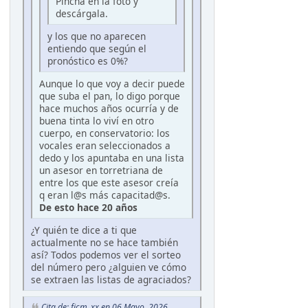
Pincha en la foto y
descárgala.
y los que no aparecen
entiendo que según el
pronóstico es 0%?
Aunque lo que voy a decir puede
que suba el pan, lo digo porque
hace muchos años ocurría y de
buena tinta lo viví en otro
cuerpo, en conservatorio: los
vocales eran seleccionados a
dedo y los apuntaba en una lista
un asesor en torretriana de
entre los que este asesor creía
q eran l@s más capacitad@s.
De esto hace 20 años
¿Y quién te dice a ti que
actualmente no se hace también
así? Todos podemos ver el sorteo
del número pero ¿alguien ve cómo
se extraen las listas de agraciados?
Cita de: fjcm_xx en 06 Mayo, 2026,