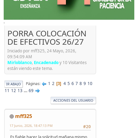
'
PORRA COLOCACIÓN
DE EFECTIVOS 26/27
Iniciado por mff325, 24 Mayo, 2026,
09:54:09 AM
Mirloblanco
,
Encadenado
y 10 Visitantes
están viendo este tema.
1
2
4
5
6
7
8
9
10
Páginas
3
IR ABAJO
11
12
13
...
69
ACCIONES DEL USUARIO
mff325
17 Junio, 2026, 18:47:13 PM
#20
Es fiable hacer la solicitud mañana mismo,