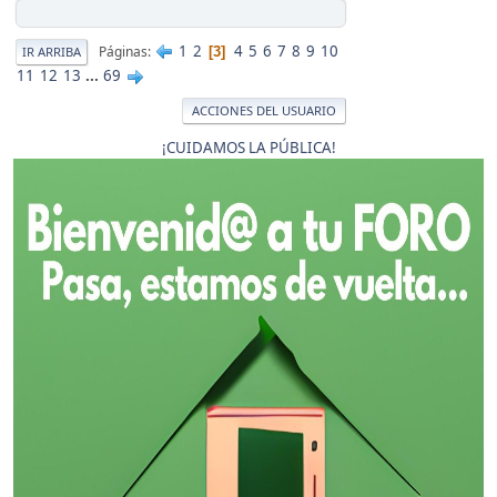
1
2
4
5
6
7
8
9
10
Páginas
3
IR ARRIBA
11
12
13
...
69
ACCIONES DEL USUARIO
¡CUIDAMOS LA PÚBLICA!