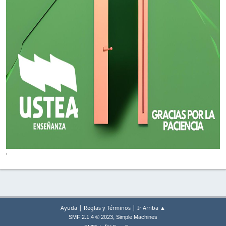
'
|
|
Ayuda
Reglas y Términos
Ir Arriba ▲
,
SMF 2.1.4 © 2023
Simple Machines