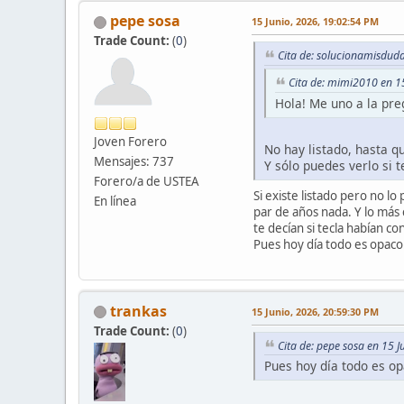
pepe sosa
15 Junio, 2026, 19:02:54 PM
Trade Count:
(
0
)
Cita de: solucionamisduda
Cita de: mimi2010 en 1
Hola! Me uno a la pre
Joven Forero
No hay listado, hasta qu
Mensajes: 737
Y sólo puedes verlo si t
Forero/a de USTEA
Si existe listado pero no l
En línea
par de años nada. Y lo más 
te decían si tecla habían c
Pues hoy día todo es opaco
trankas
15 Junio, 2026, 20:59:30 PM
Trade Count:
(
0
)
Cita de: pepe sosa en 15 
Pues hoy día todo es op