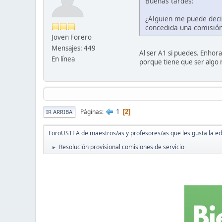
Buenas tardes:
¿Alguien me puede deci
concedida una comisión 
Joven Forero
Mensajes: 449
Al ser A1 si puedes. Enhor
En línea
porque tiene que ser algo
1
Páginas
2
IR ARRIBA
ForoUSTEA de maestros/as y profesores/as que les gusta la e
Resolución provisional comisiones de servicio
►