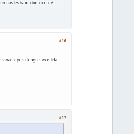
umnos les ha ido bien o no. Así
#16
adronada, pero tengo concedida
#17