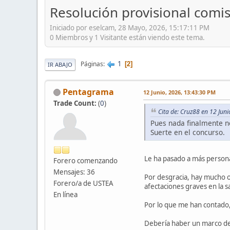
Resolución provisional comis
Iniciado por eselcam, 28 Mayo, 2026, 15:17:11 PM
0 Miembros y 1 Visitante están viendo este tema.
1
Páginas
2
IR ABAJO
Pentagrama
12 Junio, 2026, 13:43:30 PM
Trade Count:
(
0
)
Cita de: Cruz88 en 12 Jun
Pues nada finalmente n
Suerte en el concurso.
Le ha pasado a más person
Forero comenzando
Mensajes: 36
Por desgracia, hay mucho o
Forero/a de USTEA
afectaciones graves en la s
En línea
Por lo que me han contado,
Debería haber un marco de 