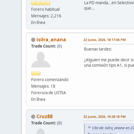
La PD manda...en Selectivid
que...
Forero habitual
Mensajes: 2,216
En línea
isilra_anana
22 Junio, 2026, 18:17:06 PM
Trade Count:
(
0
)
Buenas tardes:
¿Alguien me puede decir s
una comisión tipo A1, si pu
Forero comenzando
Mensajes: 18
Forero/a de USTEA
En línea
Cruz88
22 Junio, 2026, 19:28:18 PM
Trade Count:
(
0
)
Cita de: isilra_anana en 2