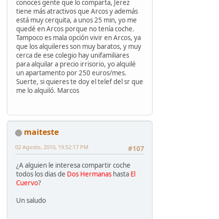
conoces gente que lo comparta, Jerez
tiene más atractivos que Arcos y además
está muy cerquita, a unos 25 min, yo me
quedé en Arcos porque no tenía coche.
Tampoco es mala opción vivir en Arcos, ya
que los alquileres son muy baratos, y muy
cerca de ese colegio hay unifamiliares
para alquilar a precio irrisorio, yo alquilé
un apartamento por 250 euros/mes.
Suerte, si quieres te doy el telef del sr que
me lo alquiló. Marcos
maiteste
02 Agosto, 2010, 19:52:17 PM
#107
¿A alguien le interesa compartir coche
todos los dias de
Dos Hermanas
hasta
El
Cuervo
?
Un saludo