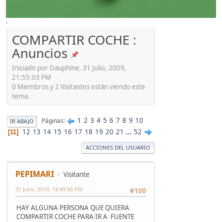
'
COMPARTIR COCHE :
Anuncios
Iniciado por Dauphine, 31 Julio, 2009,
21:55:03 PM
0 Miembros y 2 Visitantes están viendo este
tema.
1
2
3
4
5
6
7
8
9
10
Páginas
IR ABAJO
12
13
14
15
16
17
18
19
20
21
...
52
11
ACCIONES DEL USUARIO
PEPIMARI
Visitante
31 Julio, 2010, 19:49:56 PM
#100
HAY ALGUNA PERSONA QUE QUIERA
COMPARTIR COCHE PARA IR A FUENTE