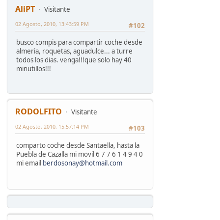
AliPT
Visitante
02 Agosto, 2010, 13:43:59 PM
#102
busco compis para compartir coche desde
almeria, roquetas, aguadulce... a turre
todos los dias. venga!!!que solo hay 40
minutillos!!!
RODOLFITO
Visitante
02 Agosto, 2010, 15:57:14 PM
#103
comparto coche desde Santaella, hasta la
Puebla de Cazalla mi movil 6 7 7 6 1 4 9 4 0
mi email
berdosonay@hotmail.com