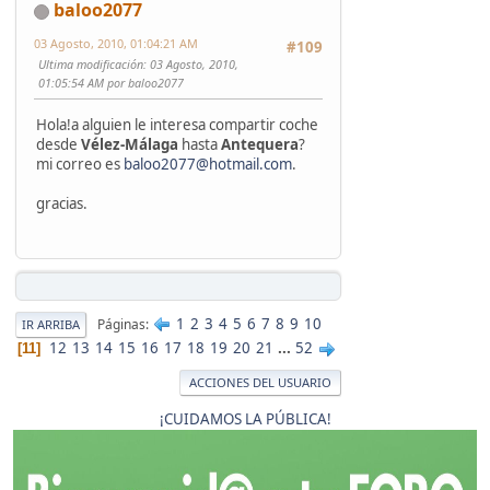
baloo2077
03 Agosto, 2010, 01:04:21 AM
#109
Ultima modificación
: 03 Agosto, 2010,
01:05:54 AM por baloo2077
Hola!a alguien le interesa compartir coche
desde
Vélez-Málaga
hasta
Antequera
?
mi correo es
baloo2077@hotmail.com
.
gracias.
1
2
3
4
5
6
7
8
9
10
Páginas
IR ARRIBA
12
13
14
15
16
17
18
19
20
21
...
52
11
ACCIONES DEL USUARIO
¡CUIDAMOS LA PÚBLICA!