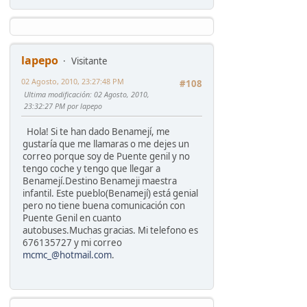
lapepo
Visitante
02 Agosto, 2010, 23:27:48 PM
#108
Ultima modificación
: 02 Agosto, 2010,
23:32:27 PM por lapepo
Hola! Si te han dado Benamejí, me
gustaría que me llamaras o me dejes un
correo porque soy de Puente genil y no
tengo coche y tengo que llegar a
Benamejí.Destino Benameji maestra
infantil. Este pueblo(Benamejí) está genial
pero no tiene buena comunicación con
Puente Genil en cuanto
autobuses.Muchas gracias. Mi telefono es
676135727 y mi correo
mcmc_@hotmail.com
.