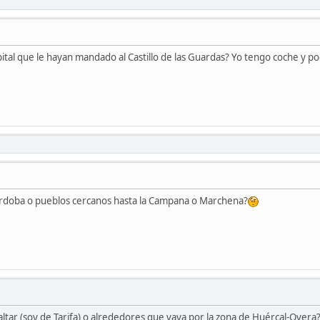
apital que le hayan mandado al Castillo de las Guardas? Yo tengo coche y 
rdoba o pueblos cercanos hasta la Campana o Marchena?
ltar (soy de Tarifa) o alrededores que vaya por la zona de Huércal-Overa