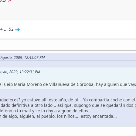
14
...
52
 Agosto, 2009, 12:45:07 PM
gosto, 2009, 13:22:31 PM
el Ceip Maria Moreno de Villanueva de Córdoba, hay alguien que va
dad eres? yo estuve allí este año, de pt... Yo compartía coche con el 
dado definitiva a otro lado... así que, supongo que se quedarán dos p
éfono o tu mail y se lo doy a alguno de ellos...
 de algo, alguien, el pueblo, los niños.... estoy encantada...