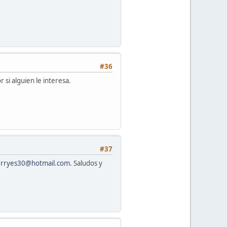
#36
 si alguien le interesa.
#37
erryes30@hotmail.com
. Saludos y