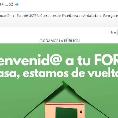
14
...
52
ducación
Foro de USTEA. Cuestiones de Enseñanza en Andalucía
Foro gene
►
►
Ir a
¡CUIDAMOS LA PÚBLICA!