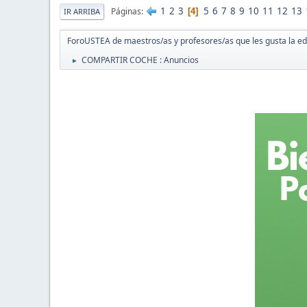
1
2
3
5
6
7
8
9
10
11
12
13
Páginas
4
IR ARRIBA
ForoUSTEA de maestros/as y profesores/as que les gusta la e
COMPARTIR COCHE : Anuncios
►