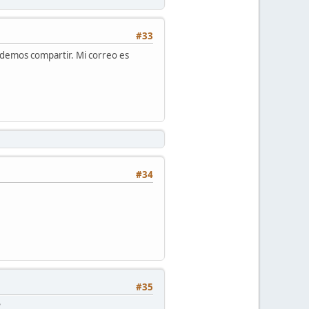
#33
podemos compartir. Mi correo es
#34
#35
?