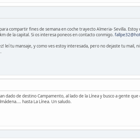
ara compartir fines de semana en coche trayecto Almeria- Sevilla. Estoy d
0 km de la capital. Si os interesa poneos en contacto conmigo.
fallpe32@ho
 leí tu mansaje, y como ves estoy interesada, pero no dejaste tu mail, ni 
.
han dado de destino Campamento, al lado de la Línea y busco a gente que
lmádena.... hasta La Línea. Un saludo.