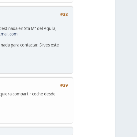
#38
estinada en Sta Mª del Águila,
tmail.com
nada para contactar. Si ves este
#39
 quiera compartir coche desde