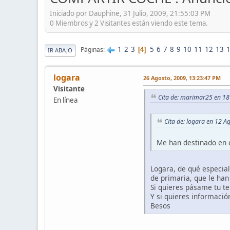
Iniciado por Dauphine, 31 Julio, 2009, 21:55:03 PM
0 Miembros y 2 Visitantes están viendo este tema.
1
2
3
5
6
7
8
9
10
11
12
13
Páginas
4
IR ABAJO
logara
26 Agosto, 2009, 13:23:47 PM
Visitante
Cita de: marimar25 en 18
En línea
Cita de: logara en 12 A
Me han destinado en 
Logara, de qué especiali
de primaria, que le han 
Si quieres pásame tu tel
Y si quieres información
Besos