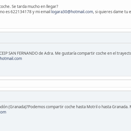
 coche. Se tarda mucho en llegar?
efono es 622134178 y mi email
logara30@hotmail.com
, si quieres dame tu 
 CEIP SAN FERNANDO de Adra. Me gustaría compartir coche en el trayect
hotmail.com
ndón (Granada)?Podemos compartir coche hasta Motril o hasta Granada. M
com