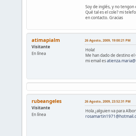
Soy de inglés, y no tengon
Qué tal es el cole? mi tel
en contacto. Gracias
atimapialm
26 Agosto, 2009, 19:00:21 PM
Visitante
Hola!
En línea
Me han dado de destino el
mi email es
atienza.maria@
rubeangeles
26 Agosto, 2009, 23:52:31 PM
Visitante
Hola ¿alguien va para Albo
En línea
rosamartin1971@hotmail.