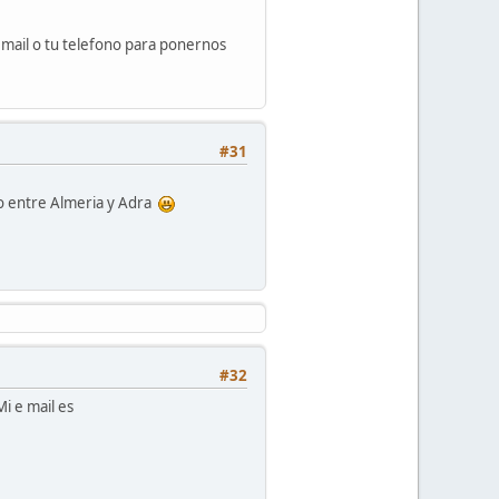
email o tu telefono para ponernos
#31
o entre Almeria y Adra
#32
i e mail es