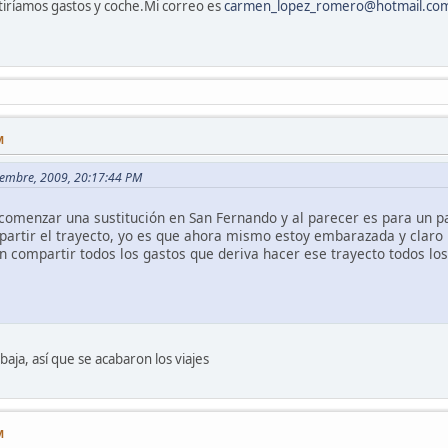
tiríamos gastos y coche.Mi correo es
carmen_lopez_romero@hotmail.co
M
iembre, 2009, 20:17:44 PM
comenzar una sustitución en San Fernando y al parecer es para un p
artir el trayecto, yo es que ahora mismo estoy embarazada y claro 
n compartir todos los gastos que deriva hacer ese trayecto todos los
ja, así que se acabaron los viajes
M