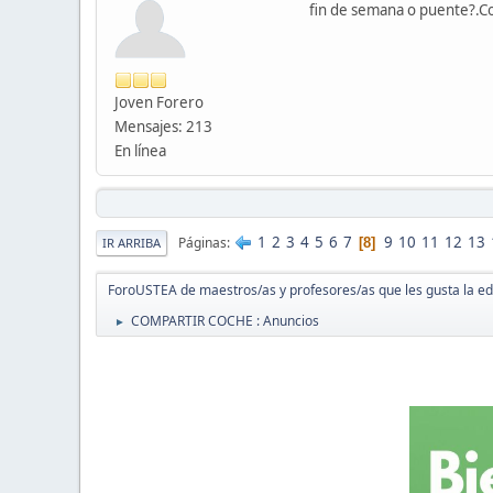
fin de semana o puente?.C
Joven Forero
Mensajes: 213
En línea
1
2
3
4
5
6
7
9
10
11
12
13
Páginas
8
IR ARRIBA
ForoUSTEA de maestros/as y profesores/as que les gusta la e
COMPARTIR COCHE : Anuncios
►