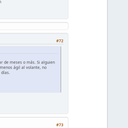
m
#72
ar de meses o más. Si alguien
menos ágil al volante, no
 días.
#73