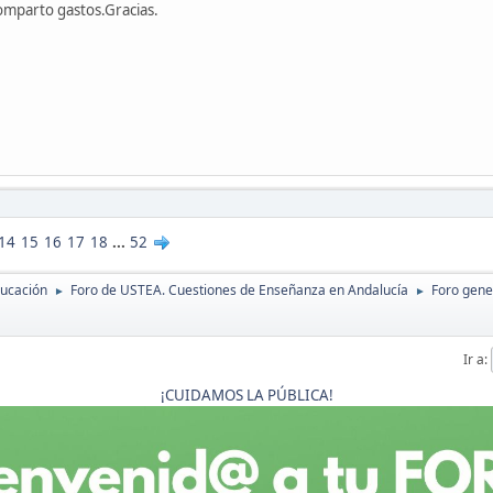
omparto gastos.Gracias.
14
15
16
17
18
...
52
ducación
Foro de USTEA. Cuestiones de Enseñanza en Andalucía
Foro gene
►
►
Ir a
¡CUIDAMOS LA PÚBLICA!