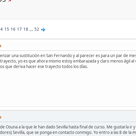
14
15
16
17
18
...
52
M
enzar una sustitución en San Fernando y al parecer es para un par de mes
 trayecto, yo es que ahora mismo estoy embarazada y claro menos ágil al 
os que deriva hacer ese trayecto todos los días.
M
de Osuna a la que le han dado Sevilla hasta final de curso. Me gustaría ir 
dores) Sevilla, que se ponga en contacto conmigo. Yo entro a las 8 de la ma