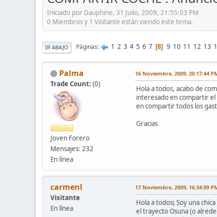
Iniciado por Dauphine, 31 Julio, 2009, 21:55:03 PM
0 Miembros y 1 Visitante están viendo este tema.
1
2
3
4
5
6
7
9
10
11
12
13
Páginas
8
IR ABAJO
Palma
16 Noviembre, 2009, 20:17:44 P
Trade Count:
(
0
)
Hola a todos, acabo de com
interesado en compartir el
en compartir todos los gast
Gracias
Joven Forero
Mensajes: 232
En línea
carmenl
17 Noviembre, 2009, 16:34:09 P
Visitante
Hola a todos¡ Soy una chica 
En línea
el trayecto Osuna (o alrede