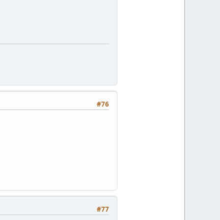
#76
#77