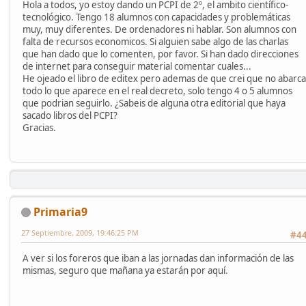
Hola a todos, yo estoy dando un PCPI de 2º, el ambito científico-
tecnológico. Tengo 18 alumnos con capacidades y problemáticas
muy, muy diferentes. De ordenadores ni hablar. Son alumnos con
falta de recursos economicos. Si alguien sabe algo de las charlas
que han dado que lo comenten, por favor. Si han dado direcciones
de internet para conseguir material comentar cuales...
He ojeado el libro de editex pero ademas de que crei que no abarca
todo lo que aparece en el real decreto, solo tengo 4 o 5 alumnos
que podrian seguirlo. ¿Sabeis de alguna otra editorial que haya
sacado libros del PCPI?
Gracias.
Primaria9
27 Septiembre, 2009, 19:46:25 PM
#4
A ver si los foreros que iban a las jornadas dan información de las
mismas, seguro que mañana ya estarán por aquí.