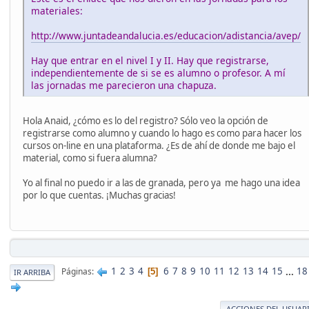
materiales:
http://www.juntadeandalucia.es/educacion/adistancia/avep/
Hay que entrar en el nivel I y II. Hay que registrarse,
independientemente de si se es alumno o profesor. A mí
las jornadas me parecieron una chapuza.
Hola Anaid, ¿cómo es lo del registro? Sólo veo la opción de
registrarse como alumno y cuando lo hago es como para hacer los
cursos on-line en una plataforma. ¿Es de ahí de donde me bajo el
material, como si fuera alumna?
Yo al final no puedo ir a las de granada, pero ya me hago una idea
por lo que cuentas. ¡Muchas gracias!
1
2
3
4
6
7
8
9
10
11
12
13
14
15
...
18
Páginas
5
IR ARRIBA
ACCIONES DEL USUAR