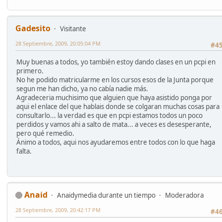
Gadesito
Visitante
28 Septiembre, 2009, 20:05:04 PM
#4
Muy buenas a todos, yo también estoy dando clases en un pcpi en
primero.
No he podido matricularme en los cursos esos de la Junta porque
segun me han dicho, ya no cabía nadie más.
Agradeceria muchisimo que alguien que haya asistido ponga por
aqui el enlace del que hablais donde se colgaran muchas cosas para
consultarlo... la verdad es que en pcpi estamos todos un poco
perdidos y vamos ahi a salto de mata... a veces es desesperante,
pero qué remedio.
Ánimo a todos, aqui nos ayudaremos entre todos con lo que haga
falta.
Anaid
Anaidymedia durante un tiempo
Moderadora
28 Septiembre, 2009, 20:42:17 PM
#4