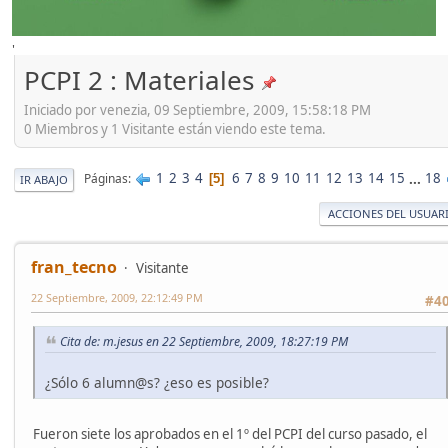
'
PCPI 2 : Materiales
Iniciado por venezia, 09 Septiembre, 2009, 15:58:18 PM
0 Miembros y 1 Visitante están viendo este tema.
1
2
3
4
6
7
8
9
10
11
12
13
14
15
...
18
Páginas
5
IR ABAJO
ACCIONES DEL USUAR
fran_tecno
Visitante
22 Septiembre, 2009, 22:12:49 PM
#4
Cita de: m.jesus en 22 Septiembre, 2009, 18:27:19 PM
¿Sólo 6 alumn@s? ¿eso es posible?
Fueron siete los aprobados en el 1º del PCPI del curso pasado, el