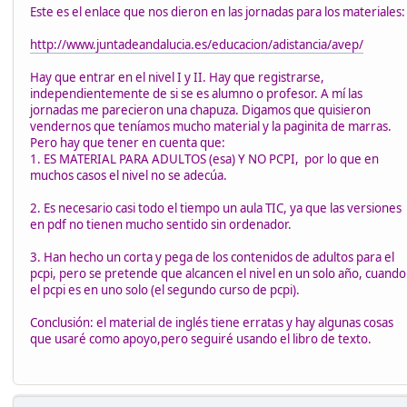
Este es el enlace que nos dieron en las jornadas para los materiales:
http://www.juntadeandalucia.es/educacion/adistancia/avep/
Hay que entrar en el nivel I y II. Hay que registrarse,
independientemente de si se es alumno o profesor. A mí las
jornadas me parecieron una chapuza. Digamos que quisieron
vendernos que teníamos mucho material y la paginita de marras.
Pero hay que tener en cuenta que:
1. ES MATERIAL PARA ADULTOS (esa) Y NO PCPI, por lo que en
muchos casos el nivel no se adecúa.
2. Es necesario casi todo el tiempo un aula TIC, ya que las versiones
en pdf no tienen mucho sentido sin ordenador.
3. Han hecho un corta y pega de los contenidos de adultos para el
pcpi, pero se pretende que alcancen el nivel en un solo año, cuando
el pcpi es en uno solo (el segundo curso de pcpi).
Conclusión: el material de inglés tiene erratas y hay algunas cosas
que usaré como apoyo,pero seguiré usando el libro de texto.