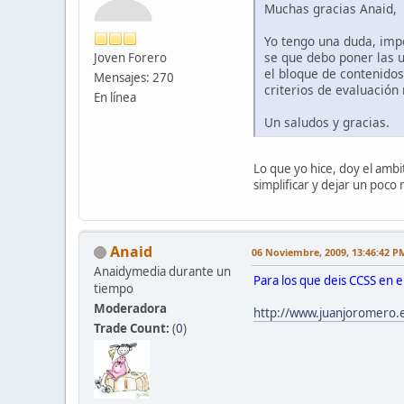
Muchas gracias Anaid,
Yo tengo una duda, impo
se que debo poner las u
Joven Forero
el bloque de contenidos 
Mensajes: 270
criterios de evaluación
En línea
Un saludos y gracias.
Lo que yo hice, doy el ambi
simplificar y dejar un poc
Anaid
06 Noviembre, 2009, 13:46:42 P
Anaidymedia durante un
Para los que deis CCSS en e
tiempo
Moderadora
http://www.juanjoromero.e
Trade Count:
(
0
)