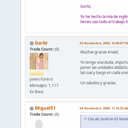
Gorbi,
Yo he hecho la mía de inglé
tienes casi todo el trabajo 
Gorbi
03 Noviembre, 2009, 15:49:07 P
Trade Count:
(
0
)
Muchas gracias Anaid,
Yo tengo una duda, importan
poner las unidades didáctic
tal cual y luego en cada uni
Joven Forero
Un saludos y gracias.
Mensajes: 1,117
En línea
Miguel51
04 Noviembre, 2009, 11:16:35 A
Trade Count:
(
0
)
Cita de: Gorbi en 03 Nov