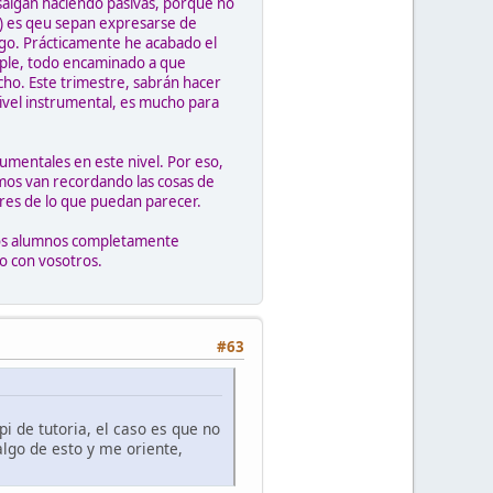
 salgan haciendo pasivas, porque no
és) es qeu sepan expresarse de
hago. Prácticamente he acabado el
mple, todo encaminado a que
cho. Este trimestre, sabrán hacer
ivel instrumental, es mucho para
umentales en este nivel. Por eso,
mos van recordando las cosas de
ores de lo que puedan parecer.
unos alumnos completamente
lo con vosotros.
#63
i de tutoria, el caso es que no
algo de esto y me oriente,