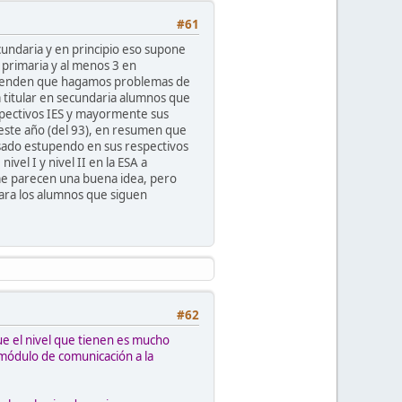
#61
ecundaria
y en principio eso supone
 primaria y al menos 3 en
 pretenden que hagamos problemas de
a titular en secundaria alumnos que
espectivos IES y mayormente sus
este año (del 93), en resumen que
asado estupendo en sus respectivos
vel I y nivel II en la ESA a
 me parecen una buena idea, pero
para los alumnos que siguen
#62
ue el nivel que tienen es mucho
módulo de comunicación a la