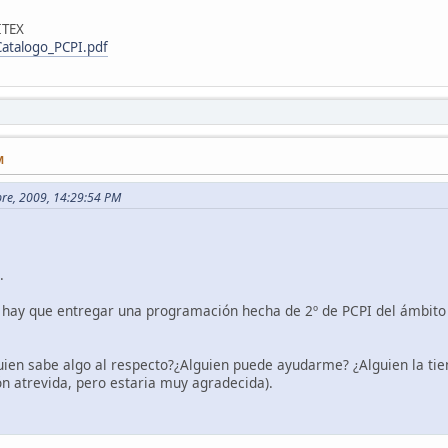
DITEX
Catalogo_PCPI.pdf
M
bre, 2009, 14:29:54 PM
.
o hay que entregar una programación hecha de 2º de PCPI del ámbito ci
uien sabe algo al respecto?¿Alguien puede ayudarme? ¿Alguien la ti
ión atrevida, pero estaria muy agradecida).