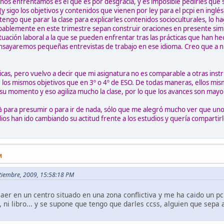
 nos enfrentamos es el que es por desgracia, y es imposible pedirles que
o (y sigo los objetivos y contenidos que vienen por ley para el pcpi en ingl
i tengo que parar la clase para explicarles contenidos socioculturales, lo 
bablemente en este trimestre sepan construir oraciones en presente si
uación laboral a la que se pueden enfrentar tras las prácticas que han he
ensayaremos pequeñas entrevistas de trabajo en ese idioma. Creo que a n
cas, pero vuelvo a decir que mi asignatura no es comparable a otras instr
los mismos objetivos que en 3º o 4º de ESO. De todas maneras, ellos mis
su momento y eso agiliza mucho la clase, por lo que los avances son may
00% para presumir o para ir de nada, sólo que me alegró mucho ver que 
os han ido cambiando su actitud frente a los estudios y quería compartir
M
ptiembre, 2009, 15:58:18 PM
caer en un centro situado en una zona conflictiva y me ha caido un pcp
, ni libro... y se supone que tengo que darles ccss, alguien que sepa 