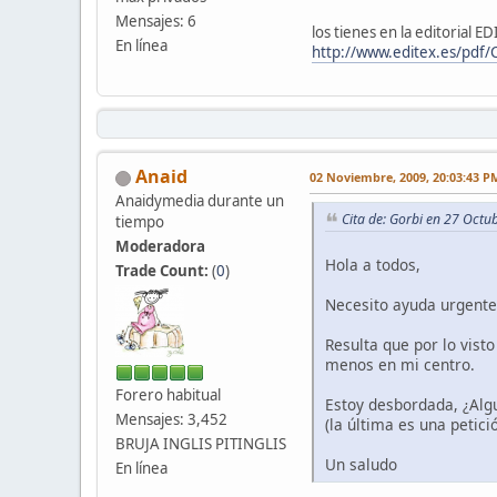
Mensajes: 6
los tienes en la editorial E
En línea
http://www.editex.es/pdf/
Anaid
02 Noviembre, 2009, 20:03:43 P
Anaidymedia durante un
Cita de: Gorbi en 27 Octu
tiempo
Moderadora
Hola a todos,
Trade Count:
(
0
)
Necesito ayuda urgente
Resulta que por lo vist
menos en mi centro.
Forero habitual
Estoy desbordada, ¿Alg
Mensajes: 3,452
(la última es una petic
BRUJA INGLIS PITINGLIS
Un saludo
En línea