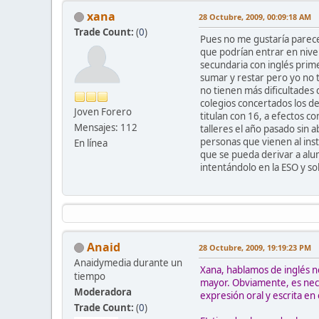
xana
28 Octubre, 2009, 00:09:18 AM
Trade Count:
(
0
)
Pues no me gustaría parecer
que podrían entrar en nive
secundaria con inglés prim
sumar y restar pero yo no t
no tienen más dificultades 
colegios concertados los d
Joven Forero
titulan con 16, a efectos 
Mensajes: 112
talleres el año pasado sin a
personas que vienen al ins
En línea
que se pueda derivar a alu
intentándolo en la ESO y s
Anaid
28 Octubre, 2009, 19:19:23 PM
Anaidymedia durante un
Xana, hablamos de inglés n
tiempo
mayor. Obviamente, es nece
Moderadora
expresión oral y escrita en
Trade Count:
(
0
)