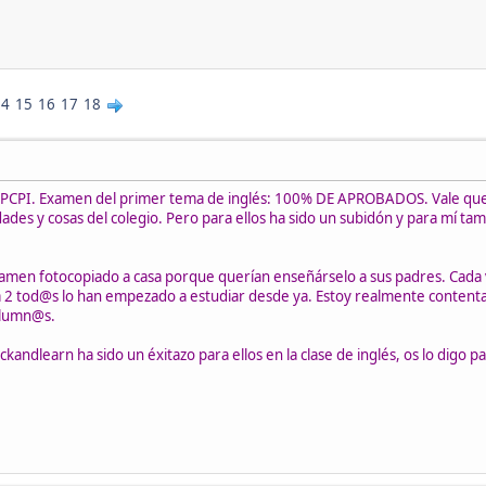
14
15
16
17
18
 PCPI. Examen del primer tema de inglés: 100% DE APROBADOS. Vale que e
ades y cosas del colegio. Pero para ellos ha sido un subidón y para mí ta
amen fotocopiado a casa porque querían enseñárselo a sus padres. Cada 
ma 2 tod@s lo han empezado a estudiar desde ya. Estoy realmente contenta
alumn@s.
ickandlearn ha sido un éxitazo para ellos en la clase de inglés, os lo digo pa