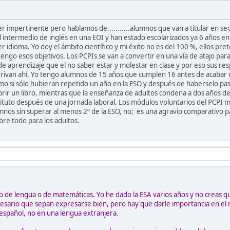
 impertinente pero hablamos de...........
alumnos que van a titular en s
l intermedio de inglés en una EOI y han estado escolarizados ya 6 años en
er idioma. Yo doy el ámbito científico y mi éxito no es del 100 %, ellos
engo esos objetivos. Los PCPIs se van a convertir en una vía de atajo par
de aprendizaje que el no saber estar y molestar en clase y por eso sus r
erivan ahí. Yo tengo alumnos de 15 años que cumplen 16 antes de acabar 
como si sólo hubieran repetido un año en la ESO y después de haberselo p
brir un libro, mientras que la enseñanza de adultos condena a dos años de ni
tituto después de una jornada laboral. Los módulos voluntarios del PCPI
mnos sin superar al menos 2º de la ESO, no; es una agravio comparativo 
obre todo para los adultos.
o de lengua o de matemáticas. Yo he dado la ESA varios años y no creas q
sario que sepan expresarse bien, pero hay que darle importancia en el 
 español, no en una lengua extranjera.