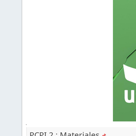
'
PCPI 2 : Materiales