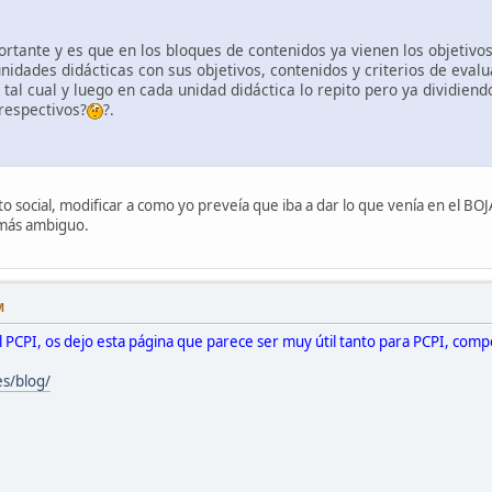
rtante y es que en los bloques de contenidos ya vienen los objetivos 
nidades didácticas con sus objetivos, contenidos y criterios de eval
tal cual y luego en cada unidad didáctica lo repito pero ya dividiend
 respectivos?
?.
to social, modificar a como yo preveía que iba a dar lo que venía en el BO
o más ambiguo.
M
l PCPI, os dejo esta página que parece ser muy útil tanto para PCPI, comp
s/blog/