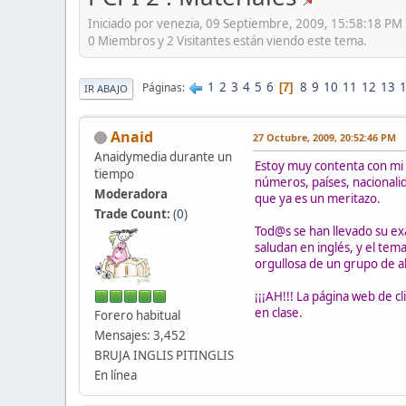
Iniciado por venezia, 09 Septiembre, 2009, 15:58:18 PM
0 Miembros y 2 Visitantes están viendo este tema.
1
2
3
4
5
6
8
9
10
11
12
13
Páginas
7
IR ABAJO
Anaid
27 Octubre, 2009, 20:52:46 PM
Anaidymedia durante un
Estoy muy contenta con mi
tiempo
números, países, nacionalid
Moderadora
que ya es un meritazo.
Trade Count:
(
0
)
Tod@s se han llevado su ex
saludan en inglés, y el te
orgullosa de un grupo de 
¡¡¡AH!!! La página web de cl
en clase.
Forero habitual
Mensajes: 3,452
BRUJA INGLIS PITINGLIS
En línea