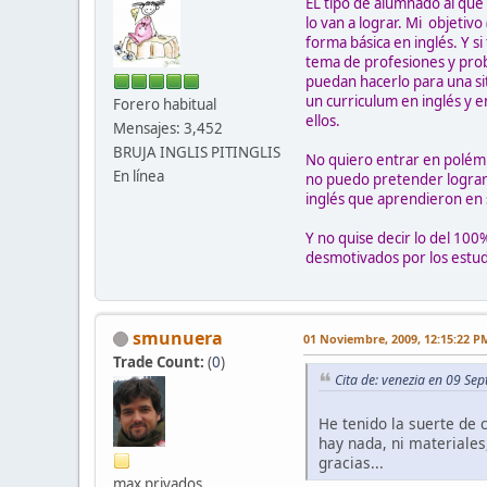
EL tipo de alumnado al que
lo van a lograr. Mi objetiv
forma básica en inglés. Y s
tema de profesiones y pro
puedan hacerlo para una sit
un curriculum en inglés y 
Forero habitual
ellos.
Mensajes: 3,452
BRUJA INGLIS PITINGLIS
No quiero entrar en polémi
En línea
no puedo pretender lograr 
inglés que aprendieron en 
Y no quise decir lo del 1
desmotivados por los estudi
smunuera
01 Noviembre, 2009, 12:15:22 P
Trade Count:
(
0
)
Cita de: venezia en 09 Se
He tenido la suerte de 
hay nada, ni materiales
gracias...
max privados