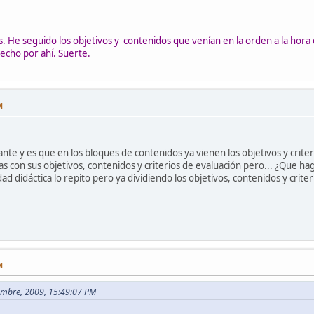
s. He seguido los objetivos y contenidos que venían en la orden a la hora 
hecho por ahí. Suerte.
M
te y es que en los bloques de contenidos ya vienen los objetivos y crite
as con sus objetivos, contenidos y criterios de evaluación pero... ¿Que h
dad didáctica lo repito pero ya dividiendo los objetivos, contenidos y crite
M
iembre, 2009, 15:49:07 PM