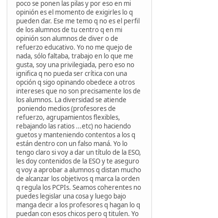
poco se ponen las pilas y por eso en mi
opinión es el momento de exigirles lo q
pueden dar. Ese me temo q no es el perfil
de los alumnos de tu centro q en mi
opinión son alumnos de diver o de
refuerzo educativo. Yo no me quejo de
nada, sólo faltaba, trabajo en lo que me
gusta, soy una privilegiada, pero eso no
ignifica q no pueda ser crítica con una
opción q sigo opinando obedece a otros
intereses que no son precisamente los de
los alumnos. La diversidad se atiende
poniendo medios (profesores de
refuerzo, agrupamientos flexibles,
rebajando las ratios ...etc) no haciendo
guetos y manteniendo contentos a los q
están dentro con un falso maná. Yo lo
tengo claro si voy a dar un título de la ESO,
les doy contenidos de la ESO y te aseguro
q voy a aprobar a alumnos q distan mucho
de alcanzar los objetivos q marca la orden
q regula los PCPIs. Seamos coherentes no
puedes legislar una cosa y luego bajo
manga decir a los profesores q hagan lo q
puedan con esos chicos pero q titulen. Yo