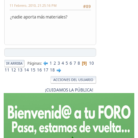
11 Febrero, 2010, 21:25:16 PM
#89
¿nadie aporta más materiales?
1
2
3
4
5
6
7
8
10
Páginas
9
IR ARRIBA
11
12
13
14
15
16
17
18
ACCIONES DEL USUARIO
¡CUIDAMOS LA PÚBLICA!