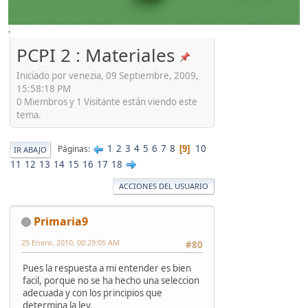
'
PCPI 2 : Materiales
Iniciado por venezia, 09 Septiembre, 2009,
15:58:18 PM
0 Miembros y 1 Visitante están viendo este
tema.
1
2
3
4
5
6
7
8
10
Páginas
9
IR ABAJO
11
12
13
14
15
16
17
18
ACCIONES DEL USUARIO
Primaria9
25 Enero, 2010, 00:29:05 AM
#80
Pues la respuesta a mi entender es bien
facil, porque no se ha hecho una seleccion
adecuada y con los principios que
determina la ley.