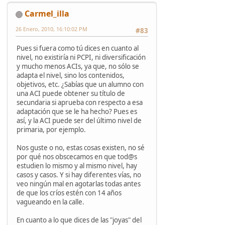
Carmel_illa
26 Enero, 2010, 16:10:02 PM
#83
Pues si fuera como tú dices en cuanto al
nivel, no existiría ni PCPI, ni diversificación
y mucho menos ACIs, ya que, no sólo se
adapta el nivel, sino los contenidos,
objetivos, etc. ¿Sabías que un alumno con
una ACI puede obtener su título de
secundaria si aprueba con respecto a esa
adaptación que se le ha hecho? Pues es
así, y la ACI puede ser del último nivel de
primaria, por ejemplo.
Nos guste o no, estas cosas existen, no sé
por qué nos obscecamos en que tod@s
estudien lo mismo y al mismo nivel, hay
casos y casos. Y si hay diferentes vías, no
veo ningún mal en agotarlas todas antes
de que los críos estén con 14 años
vagueando en la calle.
En cuanto a lo que dices de las "joyas" del