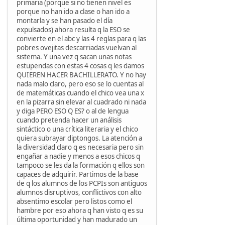
primaria (porque si no tienen nivel es
porque no han ido a clase o han ido a
montarla y se han pasado el día
expulsados) ahora resulta q la ESO se
convierte en el abc y las 4 reglas para q las
pobres ovejitas descarriadas vuelvan al
sistema. Y una vez q sacan unas notas
estupendas con estas 4 cosas q les damos
QUIEREN HACER BACHILLERATO. Y no hay
nada malo claro, pero eso se lo cuentas al
de matemáticas cuando el chico vea una x
en la pizarra sin elevar al cuadrado ni nada
y diga PERO ESO Q ES? o al de lengua
cuando pretenda hacer un análisis
sintáctico o una crítica literaria y el chico
quiera subrayar diptongos. La atención a
la diversidad claro q es necesaria pero sin
engañar a nadie y menos a esos chicos q
tampoco se les da la formación q ellos son
capaces de adquirir. Partimos de la base
de q los alumnos de los PCPIs son antiguos
alumnos disruptivos, conflictivos con alto
absentimo escolar pero listos como el
hambre por eso ahora q han visto q es su
última oportunidad y han madurado un