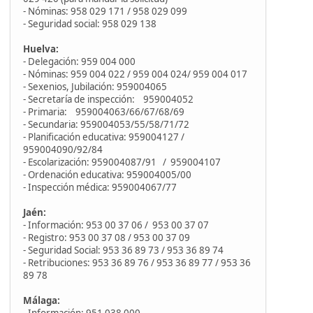
- Nóminas: 958 029 171 / 958 029 099
- Seguridad social: 958 029 138
Huelva:
- Delegación: 959 004 000
- Nóminas: 959 004 022 / 959 004 024/ 959 004 017
- Sexenios, Jubilación: 959004065
- Secretaría de inspección: 959004052
- Primaria: 959004063/66/67/68/69
- Secundaria: 959004053/55/58/71/72
- Planificación educativa: 959004127 /
959004090/92/84
- Escolarización: 959004087/91 / 959004107
- Ordenación educativa: 959004005/00
- Inspección médica: 959004067/77
Jaén:
- Información: 953 00 37 06 / 953 00 37 07
- Registro: 953 00 37 08 / 953 00 37 09
- Seguridad Social: 953 36 89 73 / 953 36 89 74
- Retribuciones: 953 36 89 76 / 953 36 89 77 / 953 36
89 78
Málaga:
- Información: 951 038 000