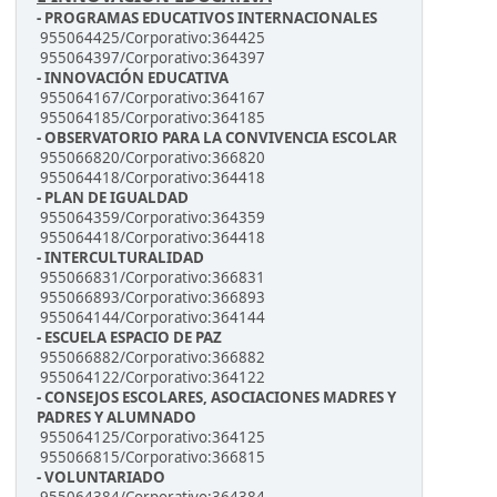
- PROGRAMAS EDUCATIVOS INTERNACIONALES
955064425/Corporativo:364425
955064397/Corporativo:364397
- INNOVACIÓN EDUCATIVA
955064167/Corporativo:364167
955064185/Corporativo:364185
- OBSERVATORIO PARA LA CONVIVENCIA ESCOLAR
955066820/Corporativo:366820
955064418/Corporativo:364418
- PLAN DE IGUALDAD
955064359/Corporativo:364359
955064418/Corporativo:364418
- INTERCULTURALIDAD
955066831/Corporativo:366831
955066893/Corporativo:366893
955064144/Corporativo:364144
- ESCUELA ESPACIO DE PAZ
955066882/Corporativo:366882
955064122/Corporativo:364122
- CONSEJOS ESCOLARES, ASOCIACIONES MADRES Y
PADRES Y ALUMNADO
955064125/Corporativo:364125
955066815/Corporativo:366815
- VOLUNTARIADO