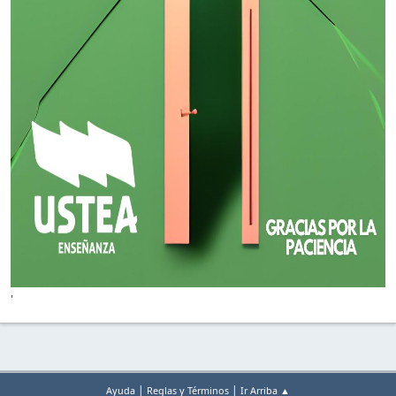
'
|
|
Ayuda
Reglas y Términos
Ir Arriba ▲