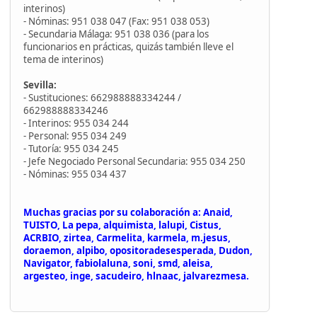
interinos)
- Nóminas: 951 038 047 (Fax: 951 038 053)
- Secundaria Málaga: 951 038 036 (para los
funcionarios en prácticas, quizás también lleve el
tema de interinos)
Sevilla:
- Sustituciones: 662988888334244 /
662988888334246
- Interinos: 955 034 244
- Personal: 955 034 249
- Tutoría: 955 034 245
- Jefe Negociado Personal Secundaria: 955 034 250
- Nóminas: 955 034 437
Muchas gracias por su colaboración a: Anaid,
TUISTO, La pepa, alquimista, lalupi, Cistus,
ACRBIO, zirtea, Carmelita, karmela, m.jesus,
doraemon, alpibo, opositoradesesperada, Dudon,
Navigator, fabiolaluna, soni, smd, aleisa,
argesteo, inge, sacudeiro, hlnaac, jalvarezmesa.