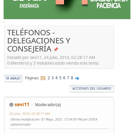
'
TELÉFONOS -
DELEGACIONES Y
CONSEJERÍA
Iniciado por sevi11, 24 Julio, 2010, 02:28:17 AM
0 Miembros y 3 Visitantes están viendo este tema.
2
3
4
5
6
7
8
Páginas
1
IR ABAJO
ACCIONES DEL USUARIO
sevi11
Moderador(a)
24 Julio, 2010, 02:28:17 AM
Ultima modificación
: 07 Mayo, 2021, 13:54:00 PM por USTEA
administrador