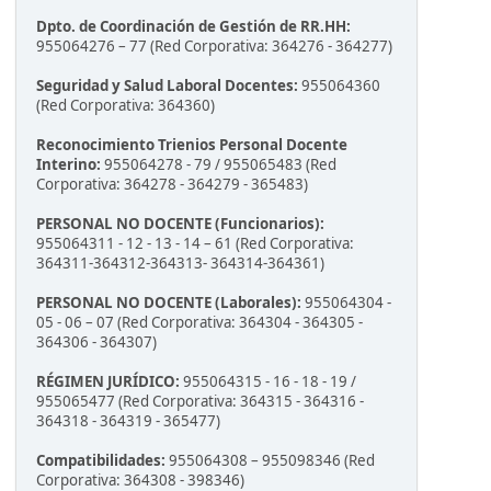
Dpto. de Coordinación de Gestión de RR.HH:
955064276 – 77 (Red Corporativa: 364276 - 364277)
Seguridad y Salud Laboral Docentes:
955064360
(Red Corporativa: 364360)
Reconocimiento Trienios Personal Docente
Interino:
955064278 - 79 / 955065483 (Red
Corporativa: 364278 - 364279 - 365483)
PERSONAL NO DOCENTE (Funcionarios):
955064311 - 12 - 13 - 14 – 61 (Red Corporativa:
364311-364312-364313- 364314-364361)
PERSONAL NO DOCENTE (Laborales):
955064304 -
05 - 06 – 07 (Red Corporativa: 364304 - 364305 -
364306 - 364307)
RÉGIMEN JURÍDICO:
955064315 - 16 - 18 - 19 /
955065477 (Red Corporativa: 364315 - 364316 -
364318 - 364319 - 365477)
Compatibilidades:
955064308 – 955098346 (Red
Corporativa: 364308 - 398346)