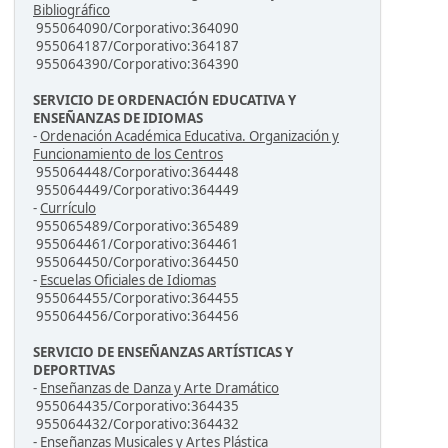
Bibliográfico
955064090/Corporativo:364090
955064187/Corporativo:364187
955064390/Corporativo:364390
SERVICIO DE ORDENACIÓN EDUCATIVA Y
ENSEÑANZAS DE IDIOMAS
-
Ordenación Académica Educativa. Organización y
Funcionamiento de los Centros
955064448/Corporativo:364448
955064449/Corporativo:364449
-
Currículo
955065489/Corporativo:365489
955064461/Corporativo:364461
955064450/Corporativo:364450
-
Escuelas Oficiales de Idiomas
955064455/Corporativo:364455
955064456/Corporativo:364456
SERVICIO DE ENSEÑANZAS ARTÍSTICAS Y
DEPORTIVAS
-
Enseñanzas de Danza y Arte Dramático
955064435/Corporativo:364435
955064432/Corporativo:364432
-
Enseñanzas Musicales y Artes Plástica