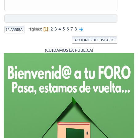
2
3
4
5
6
7
8
Páginas
1
IR ARRIBA
ACCIONES DEL USUARIO
¡CUIDAMOS LA PÚBLICA!