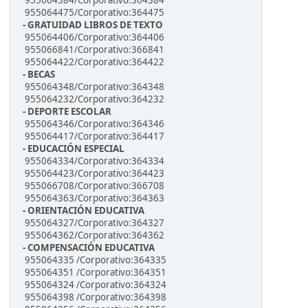
955064384/Corporativo:364384
955064475/Corporativo:364475
- GRATUIDAD LIBROS DE TEXTO
955064406/Corporativo:364406
955066841/Corporativo:366841
955064422/Corporativo:364422
- BECAS
955064348/Corporativo:364348
955064232/Corporativo:364232
- DEPORTE ESCOLAR
955064346/Corporativo:364346
955064417/Corporativo:364417
- EDUCACIÓN ESPECIAL
955064334/Corporativo:364334
955064423/Corporativo:364423
955066708/Corporativo:366708
955064363/Corporativo:364363
- ORIENTACIÓN EDUCATIVA
955064327/Corporativo:364327
955064362/Corporativo:364362
- COMPENSACIÓN EDUCATIVA
955064335 /Corporativo:364335
955064351 /Corporativo:364351
955064324 /Corporativo:364324
955064398 /Corporativo:364398