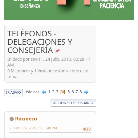
'
TELÉFONOS -
DELEGACIONES Y
CONSEJERÍA
Iniciado por sevi11, 24 Julio, 2010, 02:28:17
AM
0 Miembros y 1 Visitante están viendo este
tema.
1
2
3
5
6
7
8
Páginas
4
IR ABAJO
ACCIONES DEL USUARIO
Rocioeco
25 Octubre, 2011, 16:35:49 PM
#30