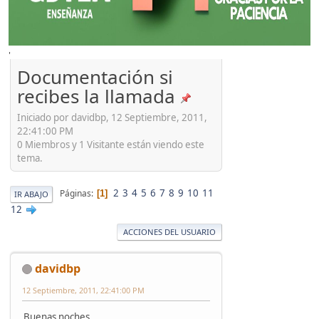
'
Documentación si
recibes la llamada
Iniciado por davidbp, 12 Septiembre, 2011,
22:41:00 PM
0 Miembros y 1 Visitante están viendo este
tema.
2
3
4
5
6
7
8
9
10
11
Páginas
1
IR ABAJO
12
ACCIONES DEL USUARIO
davidbp
12 Septiembre, 2011, 22:41:00 PM
Buenas noches,