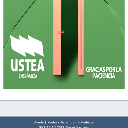
'
|
|
Ayuda
Reglas y Términos
Ir Arriba ▲
,
SMF 2.1.4 © 2023
Simple Machines