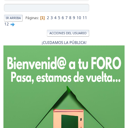
2
3
4
5
6
7
8
9
10
11
Páginas
1
IR ARRIBA
12
ACCIONES DEL USUARIO
¡CUIDAMOS LA PÚBLICA!