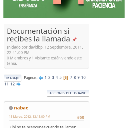
'
Documentación si
recibes la llamada
Iniciado por davidbp, 12 Septiembre, 2011,
22:41:00 PM
0 Miembros y 1 Visitante están viendo este
tema.
1
2
3
4
5
7
8
9
10
Páginas
6
IR ABAJO
11
12
ACCIONES DEL USUARIO
nabae
15 Marzo, 2012, 12:15:00 PM
#50
Kibi no te preocupes cuando te llamen