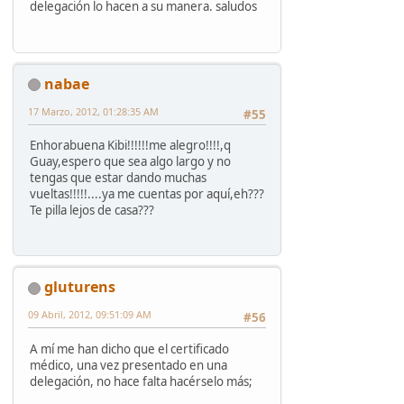
delegación lo hacen a su manera. saludos
nabae
17 Marzo, 2012, 01:28:35 AM
#55
Enhorabuena Kibi!!!!!!me alegro!!!!,q
Guay,espero que sea algo largo y no
tengas que estar dando muchas
vueltas!!!!!....ya me cuentas por aquí,eh???
Te pilla lejos de casa???
gluturens
09 Abril, 2012, 09:51:09 AM
#56
A mí me han dicho que el certificado
médico, una vez presentado en una
delegación, no hace falta hacérselo más;