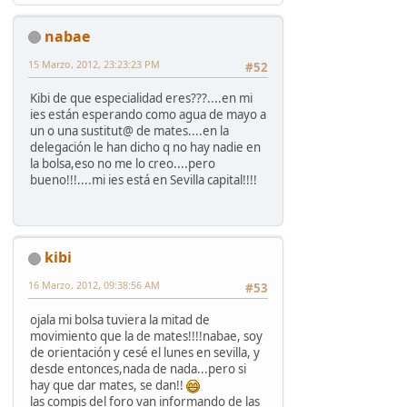
nabae
15 Marzo, 2012, 23:23:23 PM
#52
Kibi de que especialidad eres???....en mi
ies están esperando como agua de mayo a
un o una sustitut@ de mates....en la
delegación le han dicho q no hay nadie en
la bolsa,eso no me lo creo....pero
bueno!!!....mi ies está en Sevilla capital!!!!
kibi
16 Marzo, 2012, 09:38:56 AM
#53
ojala mi bolsa tuviera la mitad de
movimiento que la de mates!!!!nabae, soy
de orientación y cesé el lunes en sevilla, y
desde entonces,nada de nada...pero si
hay que dar mates, se dan!!
las compis del foro van informando de las