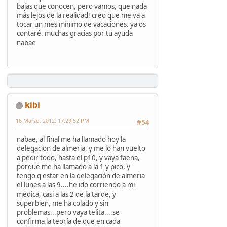
bajas que conocen, pero vamos, que nada
más lejos de la realidad! creo que me va a
tocar un mes mínimo de vacaciones. ya os
contaré. muchas gracias por tu ayuda
nabae
kibi
16 Marzo, 2012, 17:29:52 PM
#54
nabae, al final me ha llamado hoy la
delegacion de almeria, y me lo han vuelto
a pedir todo, hasta el p10, y vaya faena,
porque me ha llamado a la 1 y pico, y
tengo q estar en la delegación de almeria
el lunes a las 9....he ido corriendo a mi
médica, casi a las 2 de la tarde, y
superbien, me ha colado y sin
problemas...pero vaya telita....se
confirma la teoría de que en cada