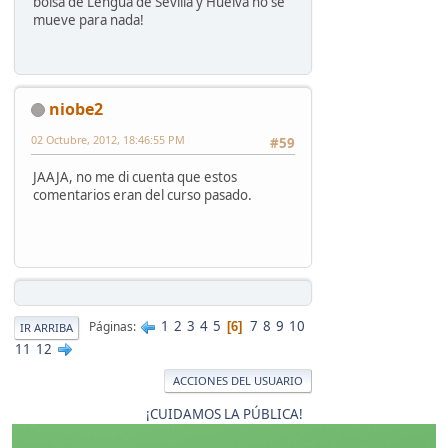
bolsa de Lengua de Sevilla y Huelva no se
mueve para nada!
niobe2
02 Octubre, 2012, 18:46:55 PM
#59
JAAJA, no me di cuenta que estos
comentarios eran del curso pasado.
1
2
3
4
5
7
8
9
10
Páginas
6
IR ARRIBA
11
12
ACCIONES DEL USUARIO
¡CUIDAMOS LA PÚBLICA!