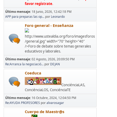
favor regístrate
.
Último mensaje:
18 Junio, 2026, 12:42:18 PM
APP para preparas las op...
por
Leonardo
Foro general - Enseñanza
http://www.ustealdia.org/foro/imagesforos
/general.jpg" width="70" height="40"
/>Foro de debate sobre temas generales
educativos y laborales.
Último mensaje:
02 Agosto, 2026, 20:09:50 PM
Re:Arranca la negociació...
por
DEJAN
Coeduca
ConciénciaLAS,
ConciénciaLOS, ConciénciaTE
Último mensaje:
16 Octubre, 2024, 12:04:50 PM
Re:AYUDA PROFESORES
por
alvarosagar
Cuerpo de Maestr@s