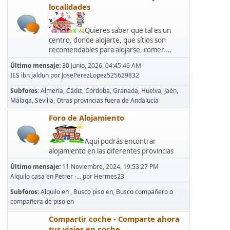
localidades
Quieres saber que tal es un
centro, donde alojarte, que sítios son
recomendables para alojarse, comer....
Último mensaje:
30 Junio, 2026, 04:45:46 AM
IES ibn jaldun
por
JosePerezLopez525629832
Subforos
Almería
Cádiz
Córdoba
Granada
Huelva
Jaén
Málaga
Sevilla
Otras provincias fuera de Andalucía
Foro de Alojamiento
Aquí podrás encontrar
alojamiento en las diferentes provincias
Último mensaje:
11 Noviembre, 2024, 19:53:27 PM
Alquilo casa en Petrer -...
por
Hermes23
Subforos
Alquilo en
Busco piso en
Busco compañero o
compañera de piso en
Compartir coche - Comparte ahora
tus viajes en coche