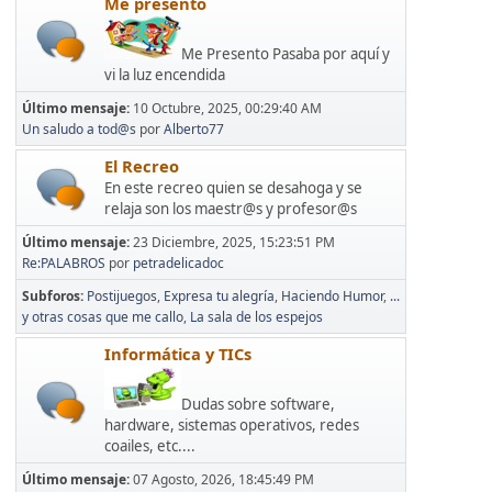
Me presento
Me Presento Pasaba por aquí y
vi la luz encendida
Último mensaje:
10 Octubre, 2025, 00:29:40 AM
Un saludo a tod@s
por
Alberto77
El Recreo
En este recreo quien se desahoga y se
relaja son los maestr@s y profesor@s
Último mensaje:
23 Diciembre, 2025, 15:23:51 PM
Re:PALABROS
por
petradelicadoc
Subforos
Postijuegos
Expresa tu alegría
Haciendo Humor
...
y otras cosas que me callo
La sala de los espejos
Informática y TICs
Dudas sobre software,
hardware, sistemas operativos, redes
coailes, etc....
Último mensaje:
07 Agosto, 2026, 18:45:49 PM