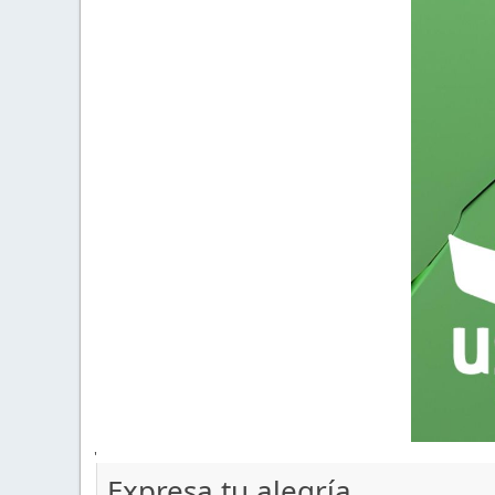
'
Expresa tu alegría