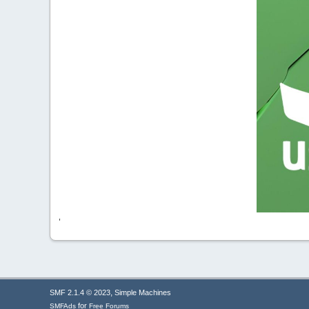
'
,
SMF 2.1.4 © 2023
Simple Machines
for
SMFAds
Free Forums