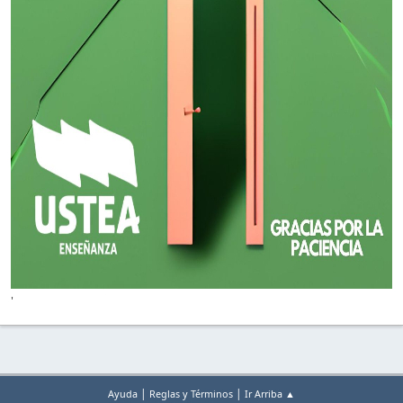
'
|
|
Ayuda
Reglas y Términos
Ir Arriba ▲