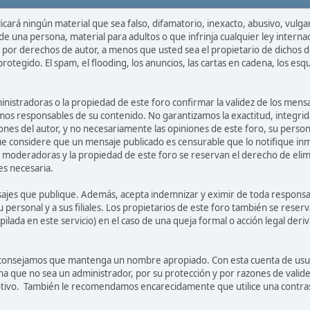
cará ningún material que sea falso, difamatorio, inexacto, abusivo, vulga
e una persona, material para adultos o que infrinja cualquier ley interna
por derechos de autor, a menos que usted sea el propietario de dichos 
rotegido. El spam, el flooding, los anuncios, las cartas en cadena, los esq
inistradoras o la propiedad de este foro confirmar la validez de los me
mos responsables de su contenido. No garantizamos la exactitud, integrida
es del autor, y no necesariamente las opiniones de este foro, su personal,
ue considere que un mensaje publicado es censurable que lo notifique i
moderadoras y la propiedad de este foro se reservan el derecho de elimi
es necesaria.
ajes que publique. Además, acepta indemnizar y eximir de toda responsabi
su personal y a sus filiales. Los propietarios de este foro también se rese
ilada en este servicio) en el caso de una queja formal o acción legal deri
aconsejamos que mantenga un nombre apropiado. Con esta cuenta de usuar
a que no sea un administrador, por su protección y por razones de vali
otivo. También le recomendamos encarecidamente que utilice una contras