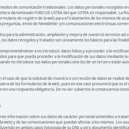
medios de comunicación tradicionales. Los datos personales recogidos en 
fichero denominado FORO DE USTEA del que USTEA es responsable. La fina
formulario de registro de la web para el tratamiento de los mismos de acue
 a preguntas, envío de Newsletter y/o comunicaciones electrónicas comerc
 para la administración, ampliación y mejora de nuestros servicios así co
o, los datos recogidos y tratados son únicamente los básicos para las fina
comprometiéndose a no introducir datos falsos y a proceder a la rectificac
edios para que pueda proceder a la modificación de sus datos mediante la
ando no introduce sus datos personales sino los de un tercero están aut
 caso de que la solicitud de muestra o corrección de datos se realice de
iera de los formularios de la web, pues en ese caso presumirá que es el 
eren una respuesta obligatoria. De no ser cubiertos la consecuencia consis
)
mente información sobre sus datos de carácter personal sometidos a trata
 la web) y de las comunicaciones que puedan afectar a los mismos. Los usu
cluyendo en ambos casos fotocopia de su DNI u otro documento identificativo