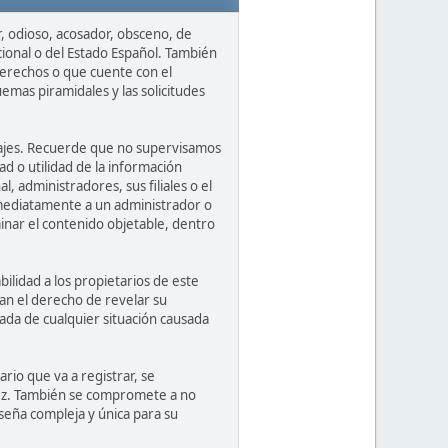
r, odioso, acosador, obsceno, de
cional o del Estado Español. También
derechos o que cuente con el
uemas piramidales y las solicitudes
nsajes. Recuerde que no supervisamos
d o utilidad de la información
 administradores, sus filiales o el
nmediatamente a un administrador o
nar el contenido objetable, dentro
lidad a los propietarios de este
rvan el derecho de revelar su
vada de cualquier situación causada
io que va a registrar, se
dez. También se compromete a no
eña compleja y única para su