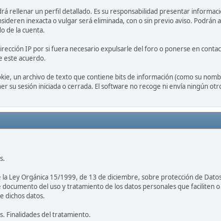
drá rellenar un perfil detallado. Es su responsabilidad presentar informaci
nsideren inexacta o vulgar será eliminada, con o sin previo aviso. Podrán a
o de la cuenta.
irección IP por si fuera necesario expulsarle del foro o ponerse en conta
de este acuerdo.
kie, un archivo de texto que contiene bits de información (como su nombr
r su sesión iniciada o cerrada. El software no recoge ni envía ningún otr
s.
de la Ley Orgánica 15/1999, de 13 de diciembre, sobre protección de Dato
documento del uso y tratamiento de los datos personales que faciliten o v
re dichos datos.
es. Finalidades del tratamiento.