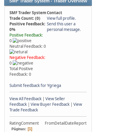
SMF Trader System - Trader Overview
SMF Trader System
Contact
Trade Count: (0)
View full profile.
Positive Feedback:
Send this user a
0%
personal message.
Positive Feedback:
0
Neutral Feedback: 0
Negative Feedback:
0
Total Positive
Feedback: 0
Submit feedback for Ygriega
View All Feedback
|
View Seller
Feedback
|
View Buyer Feedback
|
View
Trade Feedback
Rating
Comment
From
Detail
Date
Report
1
Páginas