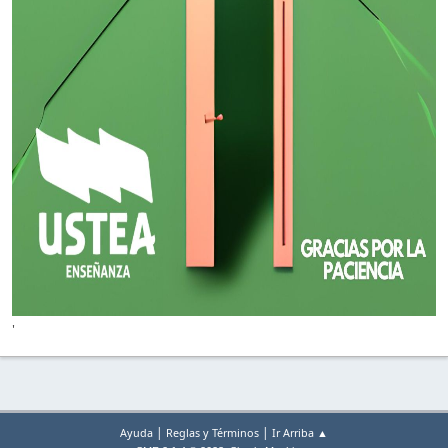
'
|
|
Ayuda
Reglas y Términos
Ir Arriba ▲