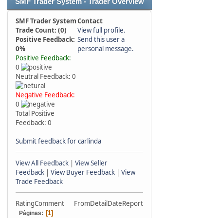
SMF Trader System - Trader Overview
SMF Trader System
Contact
Trade Count: (0)
View full profile.
Positive Feedback:
Send this user a
0%
personal message.
Positive Feedback:
0
Neutral Feedback: 0
Negative Feedback:
0
Total Positive
Feedback: 0
Submit feedback for carlinda
View All Feedback
|
View Seller
Feedback
|
View Buyer Feedback
|
View
Trade Feedback
Rating
Comment
From
Detail
Date
Report
1
Páginas