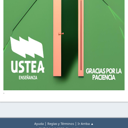
'
|
|
Ayuda
Reglas y Términos
Ir Arriba ▲