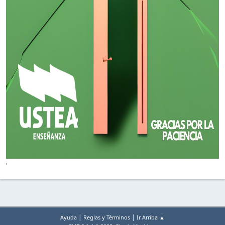
'
|
|
Ayuda
Reglas y Términos
Ir Arriba ▲