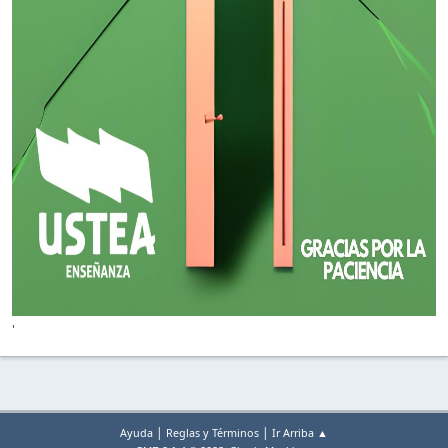
'
|
|
Ayuda
Reglas y Términos
Ir Arriba ▲