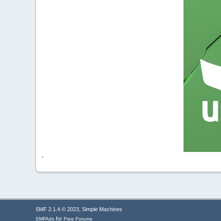
'
,
SMF 2.1.4 © 2023
Simple Machines
for
SMFAds
Free Forums