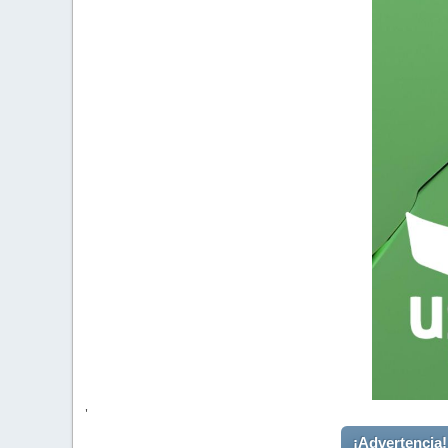
'
¡Advertencia!