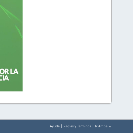
|
|
Ayuda
Reglas y Términos
Ir Arriba ▲