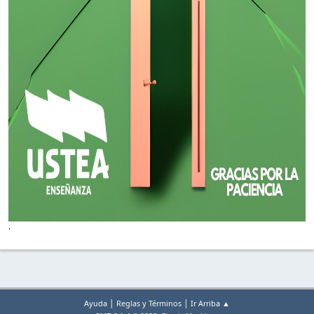
'
|
|
Ayuda
Reglas y Términos
Ir Arriba ▲