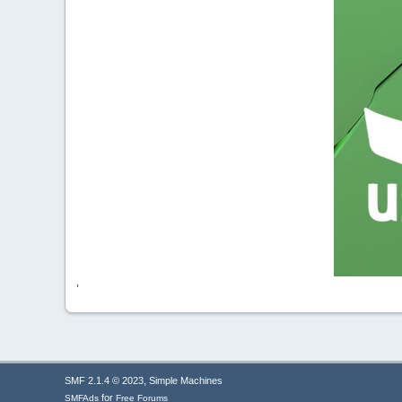
'
,
SMF 2.1.4 © 2023
Simple Machines
for
SMFAds
Free Forums