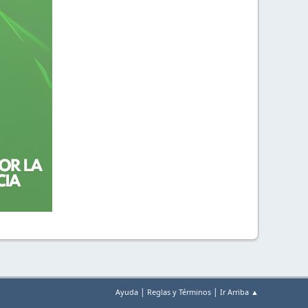
|
|
Ayuda
Reglas y Términos
Ir Arriba ▲