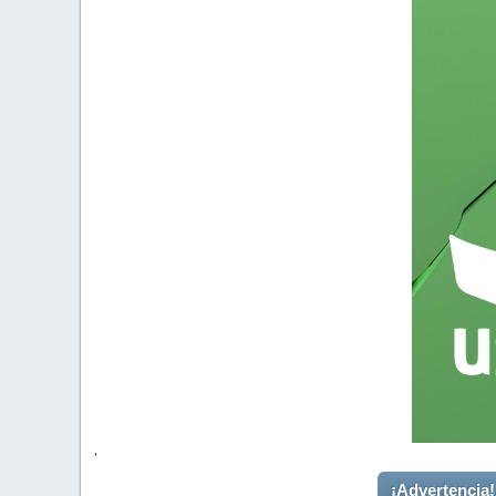
'
¡Advertencia!