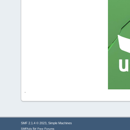
'
,
SMF 2.1.4 © 2023
Simple Machines
for
SMFAds
Free Forums