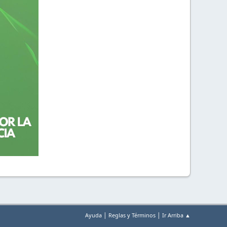
|
|
Ayuda
Reglas y Términos
Ir Arriba ▲