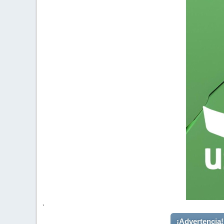
'
¡Advertencia!