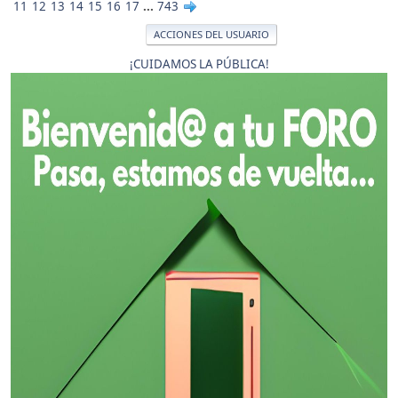
11
12
13
14
15
16
17
...
743
ACCIONES DEL USUARIO
¡CUIDAMOS LA PÚBLICA!