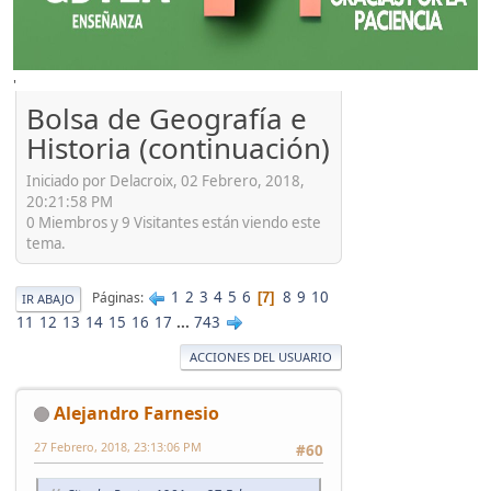
'
Bolsa de Geografía e
Historia (continuación)
Iniciado por Delacroix, 02 Febrero, 2018,
20:21:58 PM
0 Miembros y 9 Visitantes están viendo este
tema.
1
2
3
4
5
6
8
9
10
Páginas
7
IR ABAJO
11
12
13
14
15
16
17
...
743
ACCIONES DEL USUARIO
Alejandro Farnesio
27 Febrero, 2018, 23:13:06 PM
#60