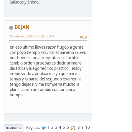
Saludos y ánimo.
DEJAN
28 Febrero, 2018, 10:50:56 AM
#69
en eso ultimo llevas razón hugo5 a gente
con poco tiempo servicio el baremo nuevo
nos hunde , una pregunta veis factible
cambio orden pruebas es decir primero
didáctica y luego teórico practico , estoy
empezando a agobiarme ya que mire
temas y la parte del segundo examen la
tengo dejada y me rompería mucho la
planificación un cambio con tan poco
tiempo
1
2
3
4
5
6
8
9
10
Páginas
7
IR ARRIBA