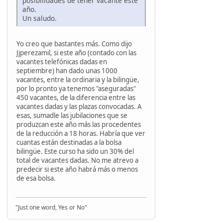
posibilidades de tener vacante este
año.
Un saludo.
Yo creo que bastantes más. Como dijo
Jjperezamil, si este año (contado con las
vacantes telefónicas dadas en
septiembre) han dado unas 1000
vacantes, entre la ordinaria y la bilingüe,
por lo pronto ya tenemos "aseguradas"
450 vacantes, de la diferencia entre las
vacantes dadas y las plazas convocadas. A
esas, sumadle las jubilaciones que se
produzcan este año más las procedentes
de la reducción a 18 horas. Habría que ver
cuantas están destinadas a la bolsa
bilingüe. Este curso ha sido un 30% del
total de vacantes dadas. No me atrevo a
predecir si este año habrá más o menos
de esa bolsa.
"Just one word, Yes or No"