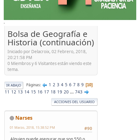
'
Bolsa de Geografía e
Historia (continuación)
Iniciado por Delacroix, 02 Febrero, 2018,
20:21:58 PM
0 Miembros y 6 Visitantes están viendo este
tema.
1
2
3
4
5
6
7
8
9
Páginas
10
IR ABAJO
11
12
13
14
15
16
17
18
19
20
...
743
ACCIONES DEL USUARIO
Narses
01 Marzo, 2018, 15:38:52 PM
#90
Alguien puede asegurar que son 550 o