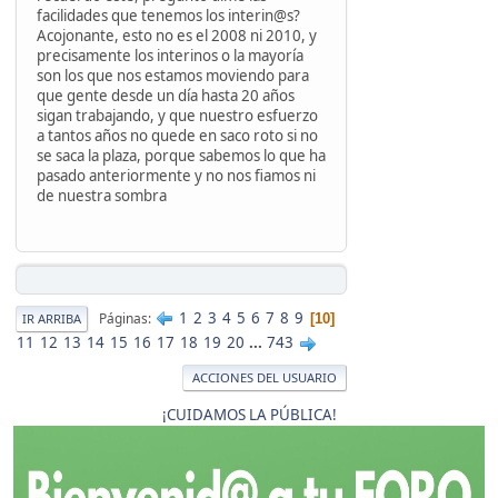
facilidades que tenemos los interin@s?
Acojonante, esto no es el 2008 ni 2010, y
precisamente los interinos o la mayoría
son los que nos estamos moviendo para
que gente desde un día hasta 20 años
sigan trabajando, y que nuestro esfuerzo
a tantos años no quede en saco roto si no
se saca la plaza, porque sabemos lo que ha
pasado anteriormente y no nos fiamos ni
de nuestra sombra
1
2
3
4
5
6
7
8
9
Páginas
10
IR ARRIBA
11
12
13
14
15
16
17
18
19
20
...
743
ACCIONES DEL USUARIO
¡CUIDAMOS LA PÚBLICA!