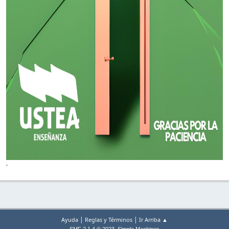
'
|
|
Ayuda
Reglas y Términos
Ir Arriba ▲