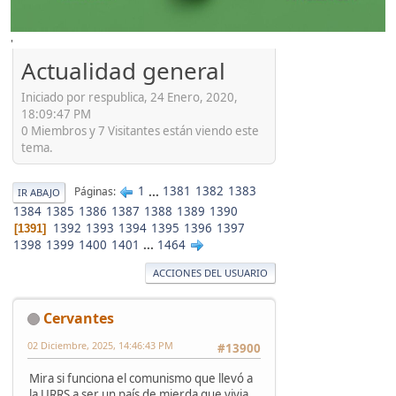
'
Actualidad general
Iniciado por respublica, 24 Enero, 2020,
18:09:47 PM
0 Miembros y 7 Visitantes están viendo este
tema.
1
...
1381
1382
1383
Páginas
IR ABAJO
1384
1385
1386
1387
1388
1389
1390
1392
1393
1394
1395
1396
1397
1391
1398
1399
1400
1401
...
1464
ACCIONES DEL USUARIO
Cervantes
02 Diciembre, 2025, 14:46:43 PM
#13900
Mira si funciona el comunismo que llevó a
la URRS a ser un país de mierda que vivia