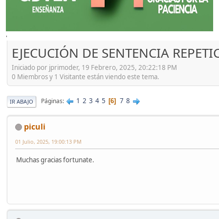
'
EJECUCIÓN DE SENTENCIA REPETI
Iniciado por jprimoder, 19 Febrero, 2025, 20:22:18 PM
0 Miembros y 1 Visitante están viendo este tema.
1
2
3
4
5
7
8
Páginas
6
IR ABAJO
piculi
01 Julio, 2025, 19:00:13 PM
Muchas gracias fortunate.