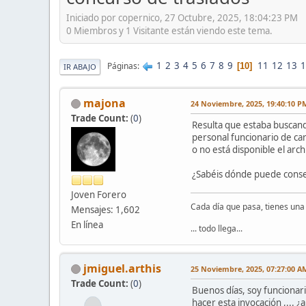
Iniciado por copernico, 27 Octubre, 2025, 18:04:23 PM
0 Miembros y 1 Visitante están viendo este tema.
1
2
3
4
5
6
7
8
9
11
12
13
1
Páginas
10
IR ABAJO
majona
24 Noviembre, 2025, 19:40:10 P
Trade Count:
(
0
)
Resulta que estaba buscando
personal funcionario de carr
o no está disponible el arch
¿Sabéis dónde puede cons
Joven Forero
Cada día que pasa, tienes un
Mensajes: 1,602
En línea
... todo llega...
jmiguel.arthis
25 Noviembre, 2025, 07:27:00 A
Trade Count:
(
0
)
Buenos días, soy funcionari
hacer esta invocación ,... ¿a