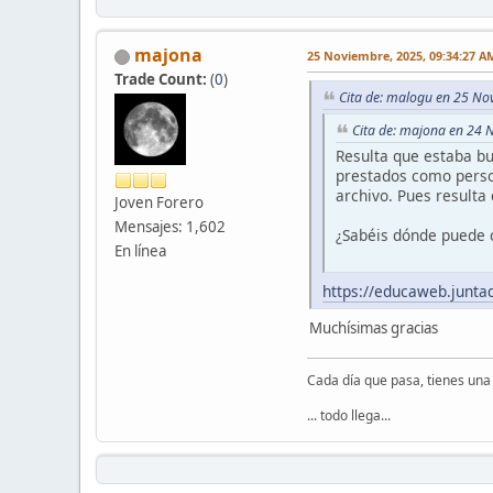
majona
25 Noviembre, 2025, 09:34:27 A
Trade Count:
(
0
)
Cita de: malogu en 25 No
Cita de: majona en 24 
Resulta que estaba bus
prestados como person
archivo. Pues resulta 
Joven Forero
Mensajes: 1,602
¿Sabéis dónde puede 
En línea
https://educaweb.junt
Muchísimas gracias
Cada día que pasa, tienes un
... todo llega...