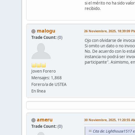
si el mérito no ha sido val
recibido.
malogu
26 Noviembre, 2025, 18:39:09 P
Trade Count:
(
0
)
Ojo con olvidarse de invocar
Si omito un dato o no invoc
No. De acuerdo con lo esta
instancia no podrá ser invo
participante". Asimismo, en
Joven Forero
Mensajes: 1,868
Forero/a de USTEA
En línea
ameru
30 Noviembre, 2025, 11:20:55 A
Trade Count:
(
0
)
Cita de: Lighthouse1517 