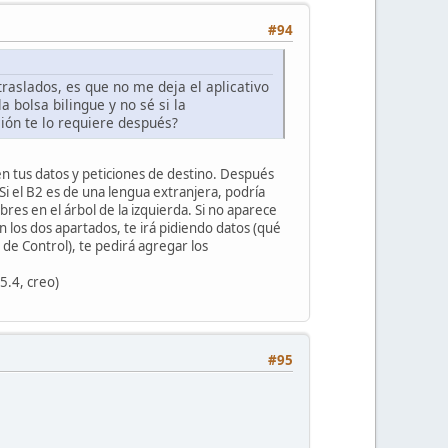
#94
traslados, es que no me deja el aplicativo
a bolsa bilingue y no sé si la
ación te lo requiere después?
en tus datos y peticiones de destino. Después
 Si el B2 es de una lengua extranjera, podría
res en el árbol de la izquierda. Si no aparece
n los dos apartados, te irá pidiendo datos (qué
 de Control), te pedirá agregar los
5.4, creo)
#95