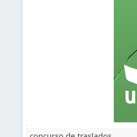
'
concurso de traslados