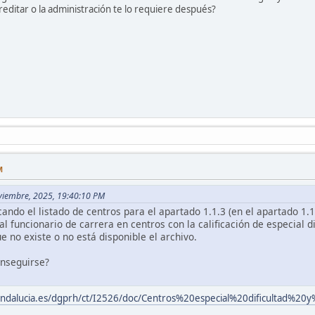
reditar o la administración te lo requiere después?
M
viembre, 2025, 19:40:10 PM
ando el listado de centros para el apartado 1.1.3 (en el apartado 1.1.
 funcionario de carrera en centros con la calificación de especial di
e no existe o no está disponible el archivo.
nseguirse?
andalucia.es/dgprh/ct/I2526/doc/Centros%20especial%20dificultad%2