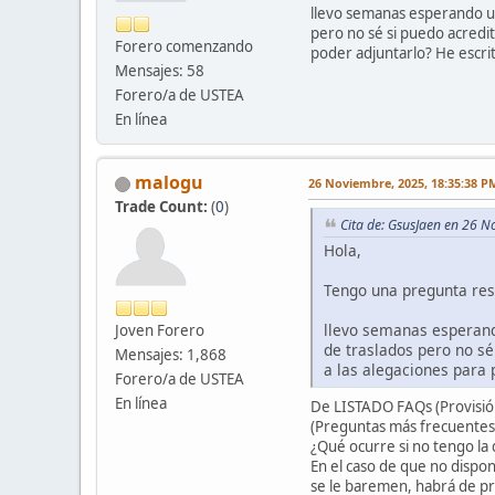
llevo semanas esperando un 
pero no sé si puedo acredita
Forero comenzando
poder adjuntarlo? He escrit
Mensajes: 58
Forero/a de USTEA
En línea
malogu
26 Noviembre, 2025, 18:35:38 P
Trade Count:
(
0
)
Cita de: GsusJaen en 26 
Hola,
Tengo una pregunta res
llevo semanas esperando
Joven Forero
de traslados pero no sé 
Mensajes: 1,868
a las alegaciones para 
Forero/a de USTEA
En línea
De LISTADO FAQs (Provisión
(Preguntas más frecuentes
¿Qué ocurre si no tengo la
En el caso de que no dispon
se le baremen, habrá de pre