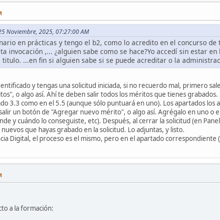
M
n 25 Noviembre, 2025, 07:27:00 AM
nario en prácticas y tengo el b2, como lo acredito en el concurso de 
ta invocación ,... ¿alguien sabe como se hace?Yo accedí sin estar en l
titulo. ...en fin si alguien sabe si se puede acreditar o la administr
ntificado y tengas una solicitud iniciada, si no recuerdo mal, primero sal
itos", o algo así. Ahí te deben salir todos los méritos que tienes grabados.
do 3.3 como en el 5.5 (aunque sólo puntuará en uno). Los apartados los ab
salir un botón de "Agregar nuevo mérito", o algo así. Agrégalo en uno o e
de y cuándo lo conseguiste, etc). Después, al cerrar la solicitud (en Panel
uevos que hayas grabado en la solicitud. Lo adjuntas, y listo.
ia Digital, el proceso es el mismo, pero en el apartado correspondiente (
M
o a la formación: