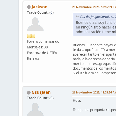
Jackson
25 Noviembre, 2025, 18:16:59 P
Trade Count:
(
0
)
Cita de: jmiguel.arthis e
Buenos días, soy funcio
en ningún sitio hacer es
administración tiene mi 
Forero comenzando
Buenas. Cuando te hayas ide
Mensajes: 38
te da la opción de "Ir a mér
Forero/a de USTEA
aparecer tanto en el aparta
En línea
nada, a la derecha debería 
mérito quieres agregar, dón
documentos de los méritos n
Si el B2 fuera de Competenc
GsusJaen
26 Noviembre, 2025, 11:03:26 A
Trade Count:
(
0
)
Hola,
Tengo una pregunta respect