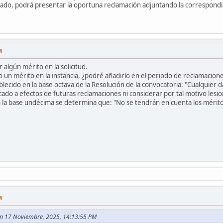
orado, podrá presentar la oportuna reclamación adjuntando la correspondie
M
 algún mérito en la solicitud.
o un mérito en la instancia, ¿podré añadirlo en el periodo de reclamacion
blecido en la base octava de la Resolución de la convocatoria: "Cualquier
cado a efectos de futuras reclamaciones ni considerar por tal motivo lesi
 la base undécima se determina que: "No se tendrán en cuenta los méritos
M
en 17 Noviembre, 2025, 14:13:55 PM