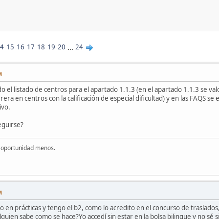
4
15
16
17
18
19
20
...
24
M
 el listado de centros para el apartado 1.1.3 (en el apartado 1.1.3 se va
era en centros con la calificación de especial dificultad) y en las FAQS se
ivo.
eguirse?
a oportunidad menos.
M
o en prácticas y tengo el b2, como lo acredito en el concurso de traslados,
lguien sabe como se hace?Yo accedí sin estar en la bolsa bilingue y no sé si l