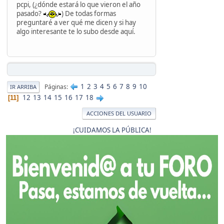
pcpi, (¿dónde estará lo que vieron el año
pasado?
) De todas formas
preguntaré a ver qué me dicen y si hay
algo interesante te lo subo desde aquí.
1
2
3
4
5
6
7
8
9
10
Páginas
IR ARRIBA
12
13
14
15
16
17
18
11
ACCIONES DEL USUARIO
¡CUIDAMOS LA PÚBLICA!