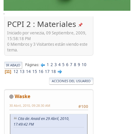
'
PCPI 2 : Materiales
Iniciado por venezia, 09 Septiembre, 2009,
15:58:18 PM
0 Miembros y 3 Visitantes están viendo este
tema.
1
2
3
4
5
6
7
8
9
10
Páginas
IR ABAJO
12
13
14
15
16
17
18
11
ACCIONES DEL USUARIO
Waske
30 Abril, 2010, 09:28:30 AM
#100
Cita de: Anaid en 29 Abril, 2010,
17:49:42 PM