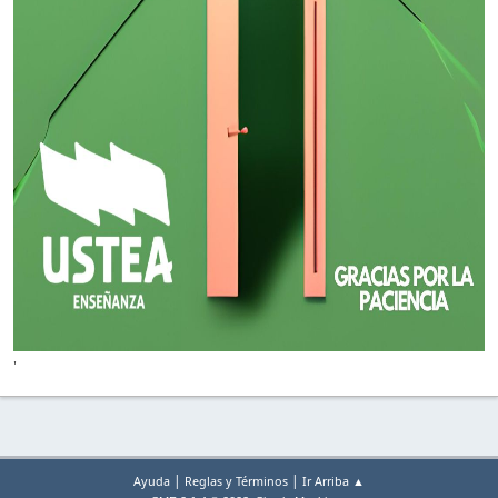
'
|
|
Ayuda
Reglas y Términos
Ir Arriba ▲