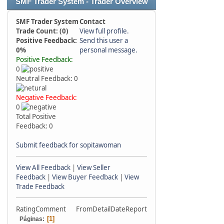
SMF Trader System - Trader Overview
SMF Trader System
Contact
Trade Count: (0)
View full profile.
Positive Feedback:
Send this user a
0%
personal message.
Positive Feedback:
0
Neutral Feedback: 0
Negative Feedback:
0
Total Positive
Feedback: 0
Submit feedback for sopitawoman
View All Feedback
|
View Seller
Feedback
|
View Buyer Feedback
|
View
Trade Feedback
Rating
Comment
From
Detail
Date
Report
1
Páginas