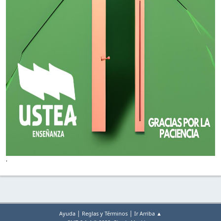
'
|
|
Ayuda
Reglas y Términos
Ir Arriba ▲