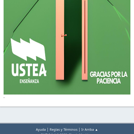
'
|
|
Ayuda
Reglas y Términos
Ir Arriba ▲